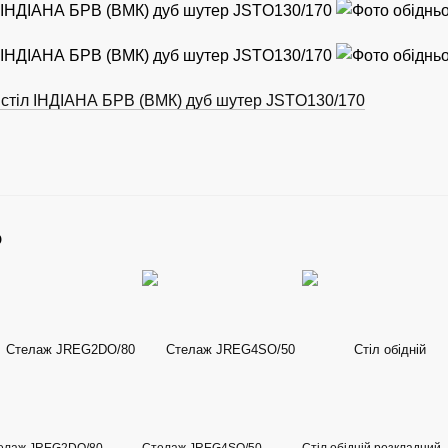
й стіл ІНДІАНА БРВ (ВМК) дуб шутер JSTO130/170
о
елаж JREG2DO/80
Стелаж JREG4SO/50
Стіл обідній розкладний