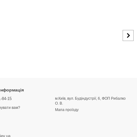
 інформація
1-84-15
м.Київ, вул. Будіндустрії, 6, ФОП Рибалко
О. В.
увати вам?
Мапа проїзду
iev.ua