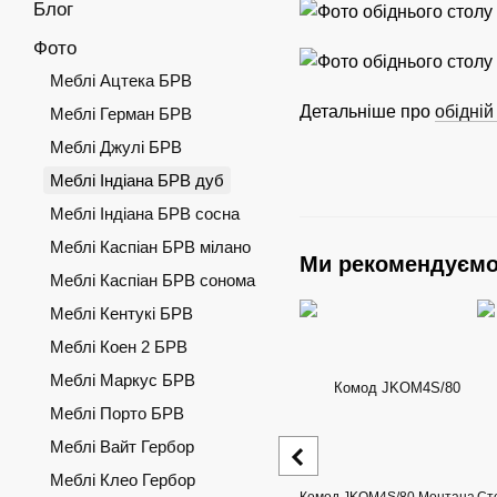
Блог
Фото
Меблі Ацтека БРВ
Детальніше про
обідні
Меблі Герман БРВ
Меблі Джулі БРВ
Меблі Індіана БРВ дуб
Меблі Індіана БРВ сосна
Меблі Каспіан БРВ мілано
Ми рекомендуєм
Меблі Каспіан БРВ сонома
Меблі Кентукі БРВ
Меблі Коен 2 БРВ
Меблі Маркус БРВ
Меблі Порто БРВ
Меблі Вайт Гербор
Меблі Клео Гербор
Комод JKOM4S/80 Монтана
Ст