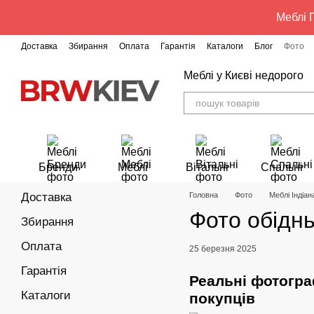
Перейти до основного контенту
Меблі Г
Доставка
Збирання
Оплата
Гарантія
Каталоги
Блог
Фото
Меблі у Києві недорого
Бренди
Меблі
Вітальні
Спальні
Доставка
Головна
Фото
Меблі Індіан
Фото обідн
Збирання
Оплата
25 березня 2025
Гарантія
Реальні фотогра
Каталоги
покупців