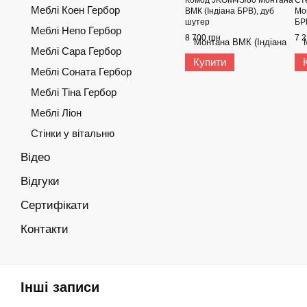
Меблі Коен Гербор
ВМК (Індіана БРВ), дуб
Мо
шутер
БР
Меблі Непо Гербор
8 700 грн
7 2
Меблі Сара Гербор
Купити
Меблі Соната Гербор
Меблі Тіна Гербор
Меблі Ліон
Стінки у вітальню
Відео
Відгуки
Сертифікати
Контакти
Інші записи