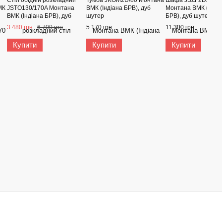
МК
JSTO130/170A Монтана
ВМК (Індіана БРВ), дуб
Монтана ВМК (Інді
ВМК (Індіана БРВ), дуб
шутер
БРВ), дуб шутер
шутер
3 480 грн
6 700 грн
5 170 грн
11 300 грн
Купити
Купити
Купити