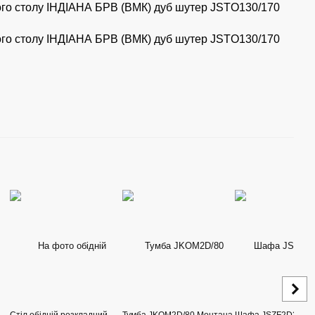
Стіл обідній розкладний
Тумба JKOM2D/80 Монтана
Шафа JSZF2D2S/80