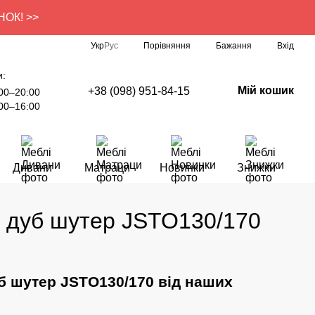
УНОК! >>
Порівняння
Укр
Рус
Бажання
Вхід
и:
Мій кошик
+38 (098) 951-84-15
00–20:00
00–16:00
Дивани
Матраци
Новинки
Знижки
) дуб шутер JSTO130/170
уб шутер JSTO130/170 від наших