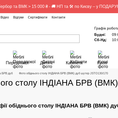
ербор та ВМК > 15 000 ₴ - 🚚 НП та 🛠️ по Києву – у ПОДАР
Відео
Відгуки
Сертифікати
Контакти
Графік робот
Будні:
09:
Сб-Нд:
10:
Передпокої
Дитячі
Кабінети
Кухні
а БРВ дуб
Фото обіднього столу ІНДІАНА БРВ (ВМК) дуб шутер JSTO130/170
ього столу ІНДІАНА БРВ (ВМК
фії обіднього столу ІНДІАНА БРВ (ВМК) д