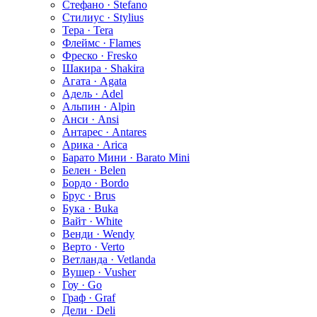
Стефано · Stefano
Стилиус · Stylius
Тера · Tera
Флеймс · Flames
Фреско · Fresko
Шакира · Shakira
Агата · Agata
Адель · Adel
Альпин · Alpin
Анси · Ansi
Антарес · Antares
Арика · Arica
Барато Мини · Barato Mini
Белен · Belen
Бордо · Bordo
Брус · Brus
Бука · Buka
Вайт · White
Венди · Wendy
Верто · Verto
Ветланда · Vetlanda
Вушер · Vusher
Гоу · Go
Граф · Graf
Дели · Deli