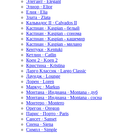
Элегант · Elegant
Элиор · Elior
Елия · Elia
Злата · Zlata
Кальвадос II · Calvados II
Каспиан · Kaspian - белый
Каспиан · Kaspian - сонома
Каспиан · Kaspian - кашемир
Каспиан · Kaspian - милано
Кентуки · Kentuki
Кетлин · Catlin
Коен 2 · Koen 2
Кристина · Kristina
Ларго Классик · Largo Classic
Лаундж · Lounge
Лорен · Loren
Маркус · Markus
Монтана · Индиана · Montana - дуб
Монтана · Индиана · Montana - сосна
Монтеро · Montero
Орегон · Oregon
Парис · Порто · Paris
Сансет · Sanset
Сиена · Siena
Симпл · Simple