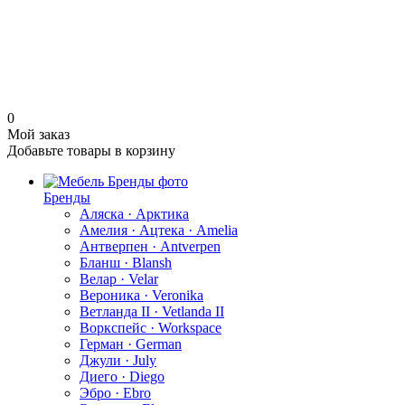
0
Мой заказ
Добавьте товары в корзину
Бренды
Аляска · Арктика
Амелия · Ацтека · Amelia
Антверпен · Antverpen
Бланш · Blansh
Велар · Velar
Вероника · Veronika
Ветланда II · Vetlanda II
Воркспейс · Workspace
Герман · German
Джули · July
Диего · Diego
Эбро · Ebro