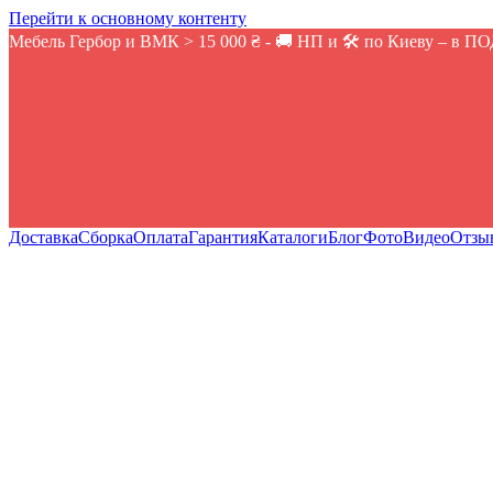
Перейти к основному контенту
Мебель Гербор и ВМК > 15 000 ₴ - 🚚 НП и 🛠️ по Киеву – в 
Доставка
Сборка
Оплата
Гарантия
Каталоги
Блог
Фото
Видео
Отзы