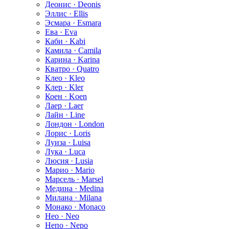
Деонис · Deonis
Эллис · Ellis
Эсмара · Esmara
Ева · Eva
Каби · Kabi
Камила · Camila
Карина · Karina
Кватро · Quatro
Клео · Kleo
Клер · Kler
Коен · Koen
Лаер · Laer
Лайн · Line
Лондон · London
Лорис · Loris
Луиза · Luisa
Лука · Luca
Люсия · Lusia
Марио · Mario
Марсель · Marsel
Медина · Medina
Милана · Milana
Монако · Monaco
Нео · Neo
Непо · Nepo