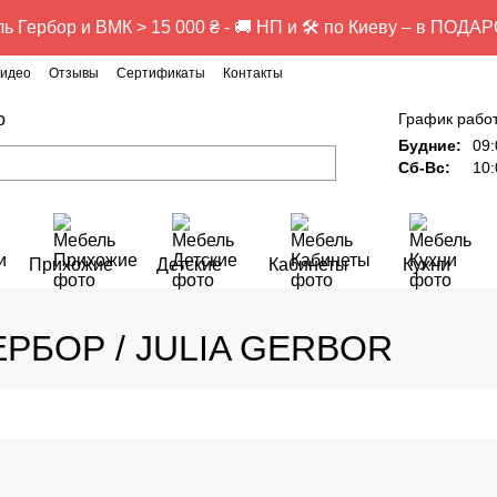
ь Гербор и ВМК > 15 000 ₴ - 🚚 НП и 🛠️ по Киеву – в ПОДАР
идео
Отзывы
Сертификаты
Контакты
о
График рабо
Будние:
09:
Сб-Вс:
10:
Прихожие
Детские
Кабинеты
Кухни
ЕРБОР / JULIA GERBOR