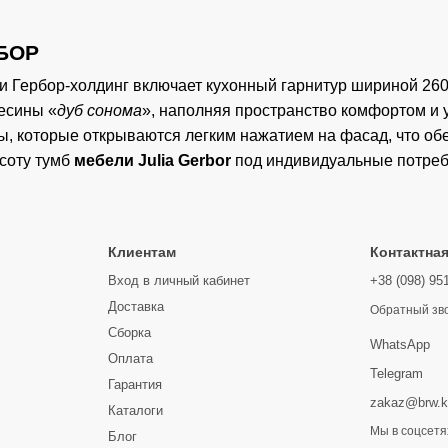
РБОР
 Гербор-холдинг включает кухонный гарнитур шириной 260 
весины «
дуб сонома
», наполняя пространство комфортом и
ты, которые открываются легким нажатием на фасад, что об
соту тумб
мебели Julia Gerbor
под индивидуальные потребн
Клиентам
Контактна
Вход в личный кабинет
+38 (098) 95
Доставка
Обратный зв
Сборка
WhatsApp
Оплата
Telegram
Гарантия
zakaz@brw.k
Каталоги
Мы в соцсетя
Блог