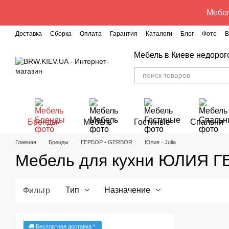
Перейти к основному контенту
Мебел
Доставка
Сборка
Оплата
Гарантия
Каталоги
Блог
Фото
В
Мебель в Киеве недорог
Бренды
Мебель
Гостиные
Спальни
Главная
Бренды
ГЕРБОР • GERBOR
Юлия · Julia
Мебель для кухни ЮЛИЯ Г
Тип
Назначение
Фильтр
🚚 Бесплатная доставка *