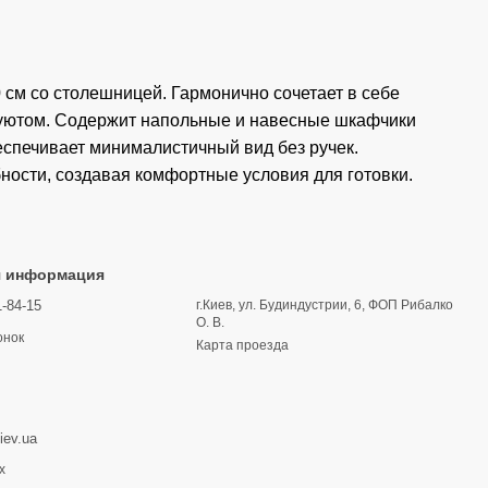
см со столешницей. Гармонично сочетает в себе
 уютом. Содержит напольные и навесные шкафчики
еспечивает минималистичный вид без ручек.
ости, создавая комфортные условия для готовки.
я информация
1-84-15
г.Киев, ул. Будиндустрии, 6, ФОП Рибалко
О. В.
онок
Карта проезда
iev.ua
х