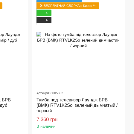
🛠️ БЕСПЛАТНАЯ СБОРКА в Киеве **
4
4
Артикул: 8005692
ж БРВ
Тумба под телевизор Лаундж БРВ
 дуб
(ВМК) RTV1K2So, зеленый дымчатый /
черный
7 360 грн
В наличии