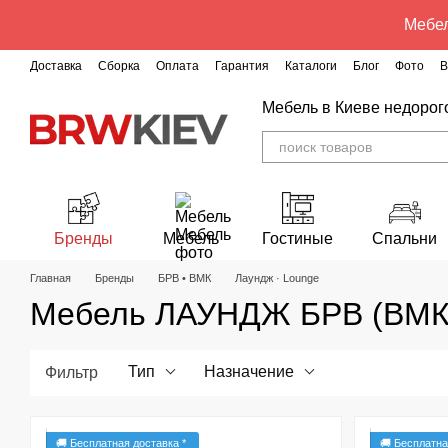
Перейти к основному контенту
Мебел
Доставка
Сборка
Оплата
Гарантия
Каталоги
Блог
Фото
В
Мебель в Киеве недорог
Бренды
Мебель
Гостиные
Спальни
Главная
Бренды
БРВ • ВМК
Лаундж · Lounge
Мебель ЛАУНДЖ БРВ (ВМК
Тип
Назначение
Фильтр
🚚 Бесплатная доставка *
🚚 Бесплатна