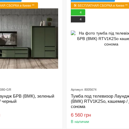
НАЯ СБОРКА в Киеве **
🛠️ БЕСПЛАТНАЯ СБОРКА в Киеве **
4
4
7080-GR
Артикул: 8005674
Лаундж БРВ (ВМК), зеленый
Тумба под телевизор Лаунд
/ черный
(ВМК) RTV1K2So, кашемир /
сонома
н
6 560 грн
В наличии