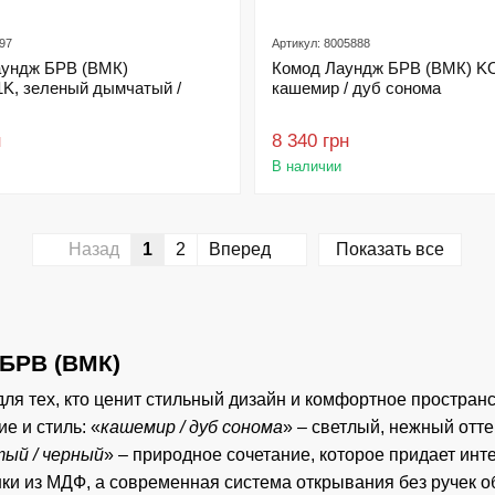
97
Артикул: 8005888
аундж БРВ (ВМК)
Комод Лаундж БРВ (ВМК) K
, зеленый дымчатый /
кашемир / дуб сонома
н
8 340 грн
В наличии
Назад
1
2
Вперед
Показать все
БРВ (ВМК)
ля тех, кто ценит стильный дизайн и комфортное простран
е и стиль: «
кашемир / дуб сонома
» – светлый, нежный отт
ый / черный
» – природное сочетание, которое придает ин
ки из МДФ, а современная система открывания без ручек о