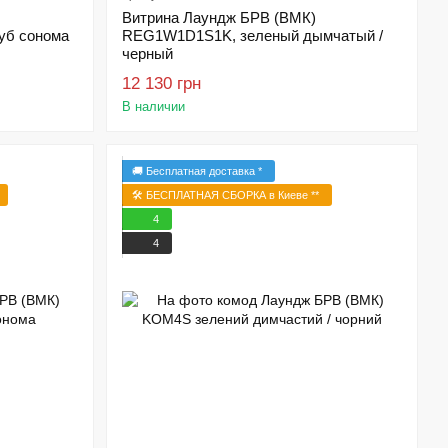
Витрина Лаундж БРВ (ВМК)
уб сонома
REG1W1D1S1K, зеленый дымчатый /
черный
12 130 грн
В наличии
🚚 Бесплатная доставка *
🛠️ БЕСПЛАТНАЯ СБОРКА в Киеве **
4
4