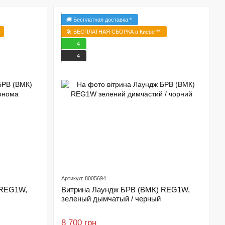
🚚 Бесплатная доставка *
🛠️ БЕСПЛАТНАЯ СБОРКА в Киеве **
4
4
Артикул: 8005694
 REG1W,
Витрина Лаундж БРВ (ВМК) REG1W,
зеленый дымчатый / черный
8 700 грн