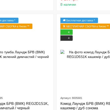
В наличии
я доставка *
🚚 Бесплатная доставка *
НАЯ СБОРКА в Киеве **
🛠️ БЕСПЛАТНАЯ СБОРКА в Киеве **
4
4
95
Артикул: 8005681
ндж БРВ (ВМК) REG2D1S1K,
Комод Лаундж БРВ (ВМК) R
ымчатый / черный
кашемир / дуб сонома