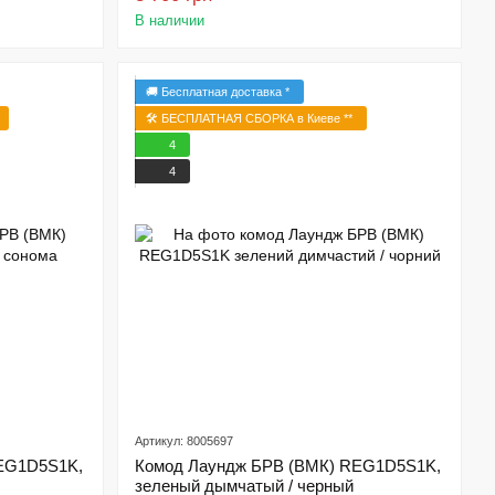
В наличии
🚚 Бесплатная доставка *
🛠️ БЕСПЛАТНАЯ СБОРКА в Киеве **
4
4
Артикул: 8005697
EG1D5S1K,
Комод Лаундж БРВ (ВМК) REG1D5S1K,
зеленый дымчатый / черный