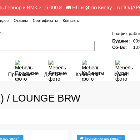
ь Гербор и ВМК > 15 000 ₴ - 🚚 НП и 🛠️ по Киеву – в ПОДАР
идео
Отзывы
Сертификаты
Контакты
о
График рабо
Будние:
09:
Сб-Вс:
10:
Прихожие
Детские
Кабинеты
Кухни
) / LOUNGE BRW
я доставка *
🚚 Бесплатная доставка *