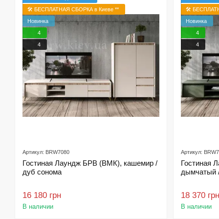
🛠️ БЕСПЛАТНАЯ СБОРКА в Киеве **
🛠️ БЕСПЛАТ
Новинка
Новинка
4
4
4
4
Артикул: BRW7080
Артикул: BRW
Гостиная Лаундж БРВ (ВМК), кашемир /
Гостиная 
дуб сонома
дымчатый 
16 180 грн
18 370 гр
В наличии
В наличии