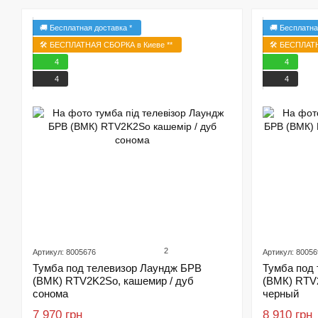
🚚 Бесплатная доставка *
🚚 Бесплатна
🛠️ БЕСПЛАТНАЯ СБОРКА в Киеве **
🛠️ БЕСПЛАТ
4
4
4
4
2
Артикул: 8005676
Артикул: 80056
Тумба под телевизор Лаундж БРВ
Тумба под
(ВМК) RTV2K2So, кашемир / дуб
(ВМК) RTV
сонома
черный
7 970 грн
8 910 грн