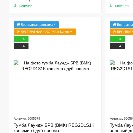
В наличии
В наличии
🚚 Бесплатная доставка *
🚚 Бесплатна
🛠️ БЕСПЛАТНАЯ СБОРКА в Киеве **
🛠️ БЕСПЛАТ
4
4
4
4
Артикул: 8005679
Артикул: 80056
Тумба Лаундж БРВ (ВМК) REG2D1S1K,
Тумба Лау
кашемир / дуб сонома
зеленый д