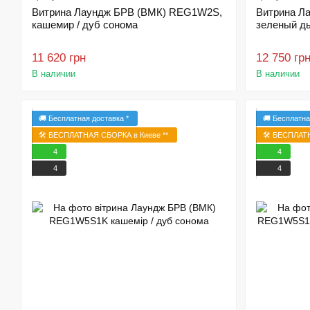
Витрина Лаундж БРВ (ВМК) REG1W2S,
Витрина Л
кашемир / дуб сонома
зеленый д
11 620 грн
12 750 гр
В наличии
В наличии
🚚 Бесплатная доставка *
🚚 Бесплатна
🛠️ БЕСПЛАТНАЯ СБОРКА в Киеве **
🛠️ БЕСПЛАТ
4
4
4
4