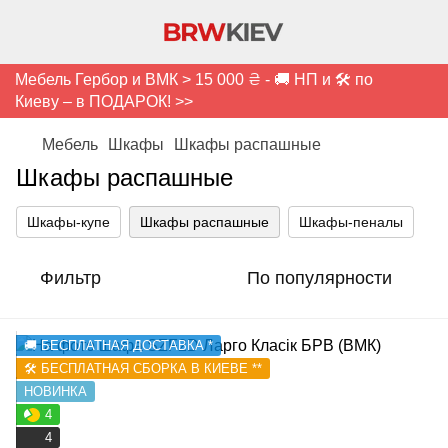
Мебель Гербор и ВМК > 15 000 ₴ - 🚚 НП и 🛠️ по
Киеву – в ПОДАРОК! >>
Мебель
Шкафы
Шкафы распашные
Шкафы распашные
Шкафы-купе
Шкафы распашные
Шкафы-пеналы
Фильтр
По популярности
🚚 БЕСПЛАТНАЯ ДОСТАВКА *
🛠️ БЕСПЛАТНАЯ СБОРКА В КИЕВЕ **
НОВИНКА
4
4