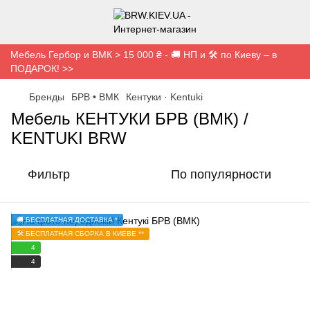
Мебель Гербор и ВМК > 15 000 ₴ - 🚚 НП и 🛠️ по Киеву – в
ПОДАРОК! >>
Бренды
БРВ • ВМК
Кентуки · Kentuki
Мебель КЕНТУКИ БРВ (ВМК) /
KENTUKI BRW
Фильтр
По популярности
🚚 БЕСПЛАТНАЯ ДОСТАВКА *
🛠️ БЕСПЛАТНАЯ СБОРКА В КИЕВЕ **
4
4