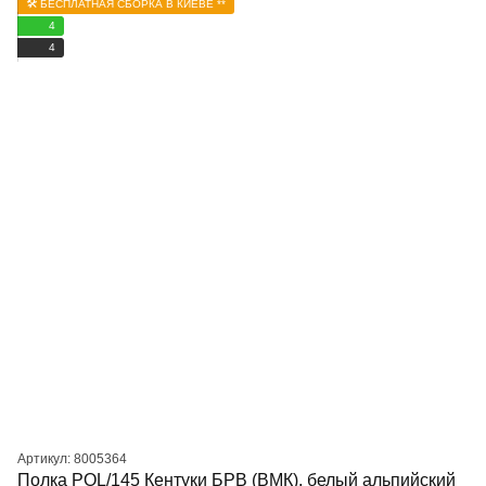
🛠️ БЕСПЛАТНАЯ СБОРКА В КИЕВЕ **
4
4
Артикул: 8005364
Полка POL/145 Кентуки БРВ (ВМК), белый альпийский