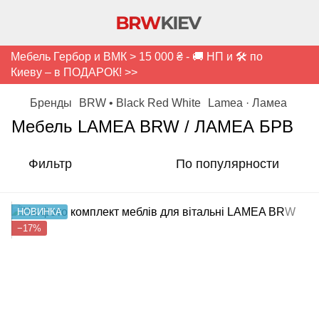
Мебель Гербор и ВМК > 15 000 ₴ - 🚚 НП и 🛠️ по
Киеву – в ПОДАРОК! >>
Бренды
BRW • Black Red White
Lamea · Ламеа
Мебель LAMEA BRW / ЛАМЕА БРВ
Фильтр
По популярности
НОВИНКА
−17%