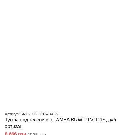
Артикул: S632-RTV1D1S-DASN
Тумба под телевизор LAMEA BRW RTV1D1S, дуб
артизан
8 666 грн
10 399 грн