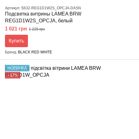
Артикул: S632-REG1D1W2S_OPCJA-DASN
Подсветка витрины LAMEA BRW
REG1D1W2S_OPCJA, белый
1 021 грн
1 225 грн
Купить
Бренд
BLACK RED WHITE
НОВИНКА
−17%