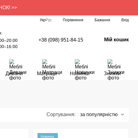
УНОК! >>
Порівняння
Укр
Рус
Бажання
Вхід
и:
Мій кошик
+38 (098) 951-84-15
00–20:00
00–16:00
Дивани
Матраци
Новинки
Знижки
Сортування:
за популярністю
Новинка