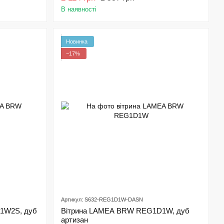
В наявності
Новинка
−17%
Артикул: S632-REG1D1W-DASN
1W2S, дуб
Вітрина LAMEA BRW REG1D1W, дуб
артизан