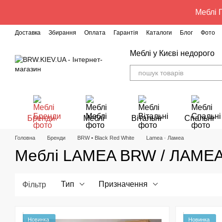
Перейти до основного контенту
Меблі Г
Доставка
Збирання
Оплата
Гарантія
Каталоги
Блог
Фото
Меблі у Києві недорого
Бренди
Меблі
Вітальні
Спальні
Головна
Бренди
BRW • Black Red White
Lamea · Ламеа
Меблі LAMEA BRW / ЛАМЕ
Тип
Призначення
Фільтр
Новинка
Новинка