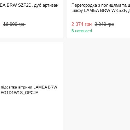
A BRW SZF2D, дуб артизан
Перегородка з полицями та 
шафу LAMEA BRW WKSZF, д
н
2 374 грн
16 609 грн
2 849 грн
В наявності