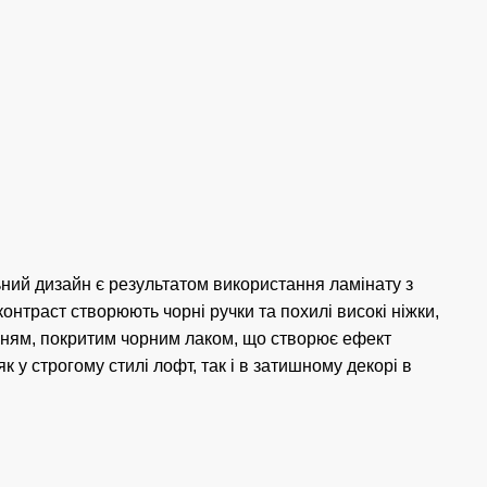
ьний дизайн є результатом використання ламінату з
нтраст створюють чорні ручки та похилі високі ніжки,
нням, покритим чорним лаком, що створює ефект
к у строгому стилі лофт, так і в затишному декорі в