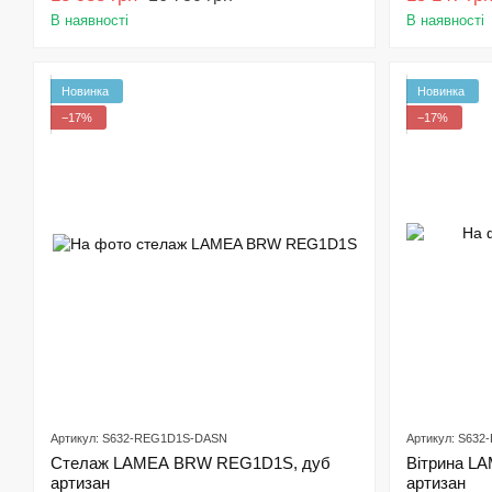
В наявності
В наявності
Новинка
Новинка
−17%
−17%
Артикул: S632-REG1D1S-DASN
Артикул: S63
Стелаж LAMEA BRW REG1D1S, дуб
Вітрина L
артизан
артизан