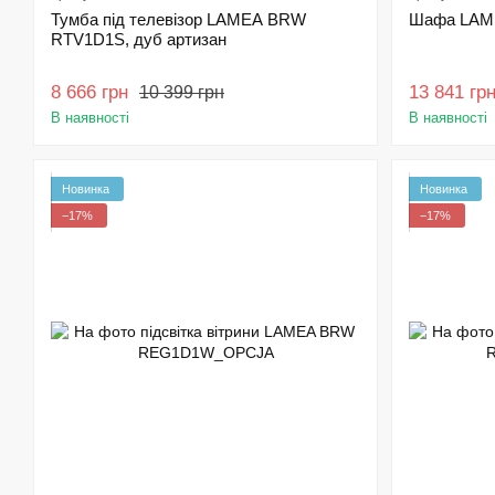
Тумба під телевізор LAMEA BRW
Шафа LAME
RTV1D1S, дуб артизан
8 666 грн
13 841 гр
10 399 грн
В наявності
В наявності
Новинка
Новинка
−17%
−17%