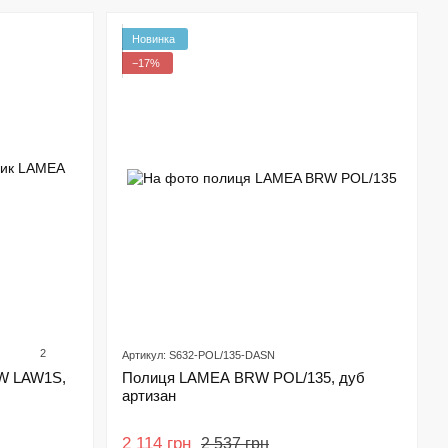
Новинка
−17%
2
Артикул: S632-POL/135-DASN
W LAW1S,
Полиця LAMEA BRW POL/135, дуб
артизан
2 114 грн
2 537 грн