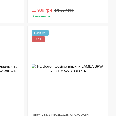
11 989 грн
14 387 грн
В наявності
Новинка
−17%
Артикул: S632-REG1D1W2S_OPCJA-DASN