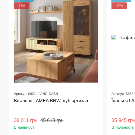
−17%
−17%
Артикул: S632-LIVING-DASN
Артикул: S632
Вітальня LAMEA BRW, дуб артизан
Їдальня L
38 011 грн
35 945 гр
45 613 грн
В наявності
В наявності