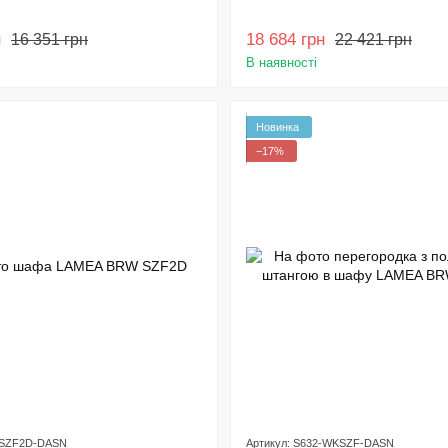
н
18 684 грн
16 351 грн
22 421 грн
В наявності
Новинка
−17%
2-SZF2D-DASN
Артикул: S632-WKSZF-DASN