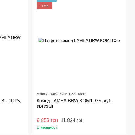
−17%
Артикул: S632-KOM1D3S-DASN
 BIU1D1S,
Комод LAMEA BRW KOM1D3S, дуб
артизан
9 853 грн
11 824 грн
В наявності