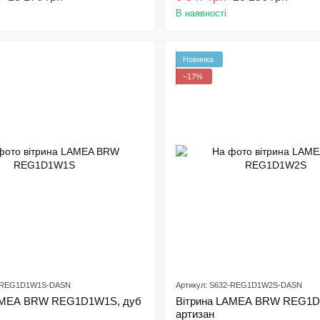
В наявності
Новинка
−17%
2-REG1D1W1S-DASN
Артикул: S632-REG1D1W2S-DASN
AMEA BRW REG1D1W1S, дуб
Вітрина LAMEA BRW REG1D
артизан