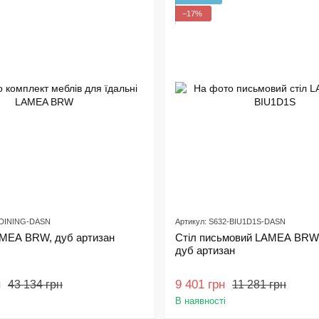
−17%
-DINING-DASN
Артикул: S632-BIU1D1S-DASN
AMEA BRW, дуб артизан
Стіл письмовий LAMEA BRW
дуб артизан
н
9 401 грн
43 134 грн
11 281 грн
В наявності