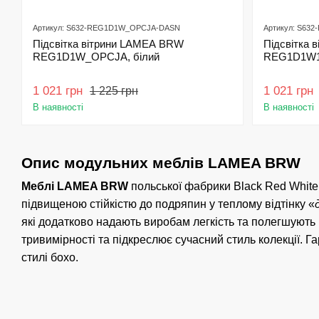
Артикул: S632-REG1D1W_OPCJA-DASN
Артикул: S63
Підсвітка вітрини LAMEA BRW
Підсвітка
REG1D1W_OPCJA, білий
REG1D1W1
1 021 грн
1 021 грн
1 225 грн
В наявності
В наявності
Опис модульних меблів LAMEA BRW
Меблі LAMEA BRW
польської фабрики Black Red White 
підвищеною стійкістю до подряпин у теплому відтінку «
які додатково надають виробам легкість та полегшуют
тривимірності та підкреслює сучасний стиль колекції. Г
стилі бохо.