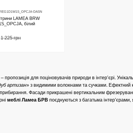
2-REG1D1W1S_OPCJA-DASN
 вітрини LAMEA BRW
S_OPCJA, білий
1 225 грн
– пропозиція для поціновувачів природи в інтер’єрі. Унікал
дуб артизан
» з видимими волокнами та сучками. Ефектний ко
ь прибирання. Фасади прикрашені вертикальним фрезерува
арні
меблі Ламеа БРВ
поєднуються з багатьма інтер’єрами, я