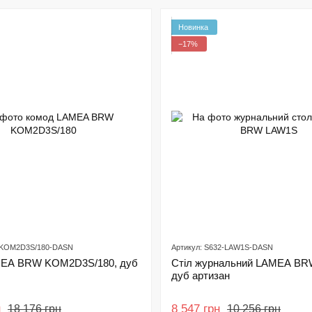
Новинка
−17%
2-KOM2D3S/180-DASN
Артикул: S632-LAW1S-DASN
EA BRW KOM2D3S/180, дуб
Стіл журнальний LAMEA BR
дуб артизан
н
8 547 грн
18 176 грн
10 256 грн