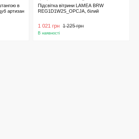
штангою в
Підсвітка вітрини LAMEA BRW
уб артизан
REG1D1W2S_OPCJA, білий
1 021 грн
1 225 грн
В наявності