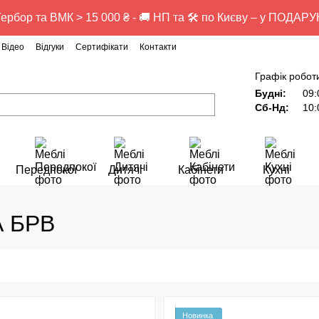
ербор та ВМК > 15 000 ₴ - 🚚 НП та 🛠️ по Києву – у ПОДАР
Відео
Відгуки
Сертифікати
Контакти
Графік робот
Будні:
09:
Сб-Нд:
10:
Передпокої
Дитячі
Кабінети
Кухні
А БРВ
Новинка