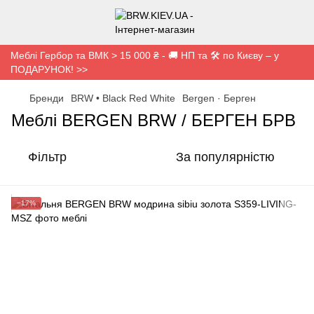
Меблі Гербор та ВМК > 15 000 ₴ - 🚚 НП та 🛠️ по Києву – у
ПОДАРУНОК! >>
Бренди
BRW • Black Red White
Bergen · Берген
Меблі BERGEN BRW / БЕРГЕН БРВ
Фільтр
За популярністю
−17%