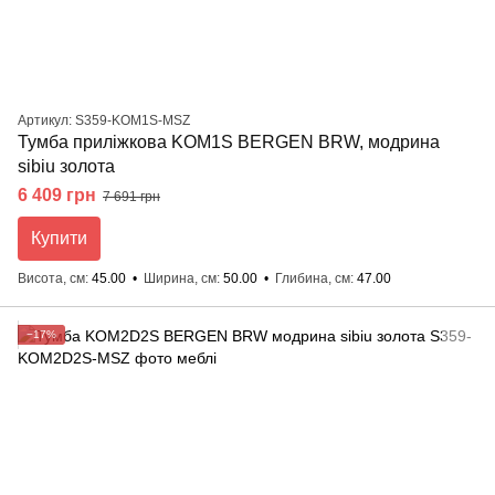
Артикул: S359-KOM1S-MSZ
Тумба приліжкова KOM1S BERGEN BRW, модрина
sibiu золота
6 409 грн
7 691 грн
Купити
Висота, см
45.00
Ширина, см
50.00
Глибина, см
47.00
−17%