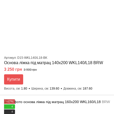
Артикул: D15-WKL140/L18-BK
Основа ліжка під матрац 140х200 WKL140/L18 BRW
3 250 грн
3 900 грн
Купити
Висота, см
1.80
Ширина, см
139.60
Довжина, см
187.60
−17%
4
4