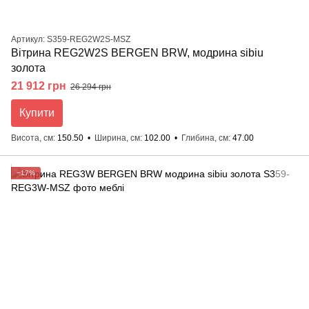
Артикул: S359-REG2W2S-MSZ
Вітрина REG2W2S BERGEN BRW, модрина sibiu
золота
21 912 грн
26 294 грн
Купити
Висота, см
150.50
Ширина, см
102.00
Глибина, см
47.00
−17%