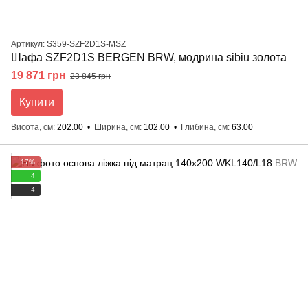
Артикул: S359-SZF2D1S-MSZ
Шафа SZF2D1S BERGEN BRW, модрина sibiu золота
19 871 грн
23 845 грн
Купити
Висота, см
202.00
Ширина, см
102.00
Глибина, см
63.00
−17%
4
4