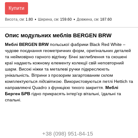
Купити
Висота, см
1.80
Ширина, см
159.60
Довжина, см
187.60
Опис модульних меблів BERGEN BRW
Меблі BERGEN BRW
польської фабрики Black Red White –
чудове поєднання геометричних форм, оригінальних деталей
та неймовірно гарного відтінку. Бічні заглиблення та скошені
краї надають кожному елементу колекції свій неповторний
шарм. Високі ніжки та металеві ручки підкреслюють
унікальність. Вітрини з прозорим загартованим склом
комплектуються
підсвіткою
. Використовуються петлі Hettich та
направляючі Quadro з функцією тихого закриття.
Меблі
Берген БРВ
гідно прикрасять інтер'єр вітальні, їдальні та
спальні.
+38 (098) 951-84-15