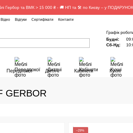
лі Гербор та ВМК > 15 000 ₴ - 🚚 НП та 🛠️ по Києву – у ПОДАРУНОК
Відео
Відгуки
Сертифікати
Контакти
Графік робот
Будні:
09:
Сб-Нд:
10:
Передпокої
Дитячі
Кабінети
Кухні
AF GERBOR
−29%