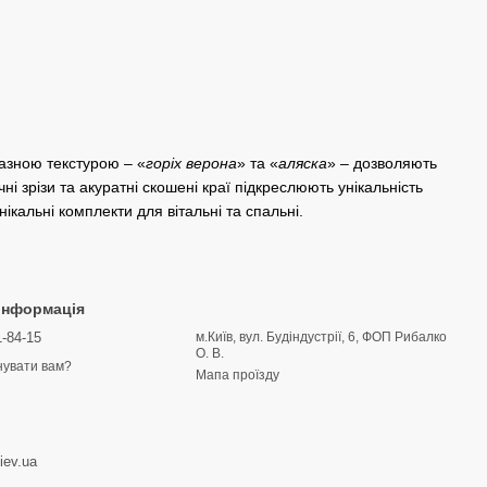
разною текстурою – «
горіх верона
» та «
аляска
» – дозволяють
чні зрізи та акуратні скошені краї підкреслюють унікальність
ікальні комплекти для вітальні та спальні.
 інформація
1-84-15
м.Київ, вул. Будіндустрії, 6, ФОП Рибалко
О. В.
увати вам?
Мапа проїзду
iev.ua