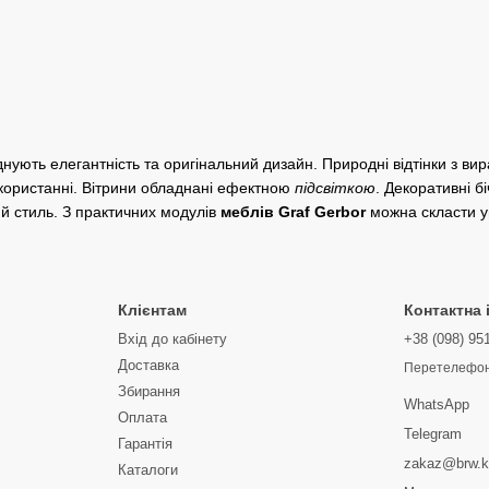
нують елегантність та оригінальний дизайн. Природні відтінки з ви
икористанні. Вітрини обладнані ефектною
підсвіткою
. Декоративні бі
ий стиль. З практичних модулів
меблів Graf Gerbor
можна скласти ун
Клієнтам
Контактна
Вхід до кабінету
+38 (098) 95
Доставка
Перетелефон
Збирання
WhatsApp
Оплата
Telegram
Гарантія
zakaz@brw.k
Каталоги