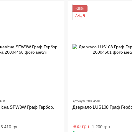
−28%
АКЦІЯ
4458
Артикул: 20004501
вісна SFW3W Граф Гербор,
Дзеркало LUS108 Граф Гербо
860 грн
3 410 грн
1 200 грн