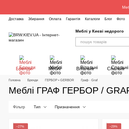
Перейти до основного контенту
Меб
Доставка
Збирання
Оплата
Гарантія
Каталоги
Блог
Фото
Меблі у Києві недорого
Бренди
Меблі
Вітальні
Спальні
Головна
Бренди
ГЕРБОР • GERBOR
Граф · Graf
Меблі ГРАФ ГЕРБОР / GR
Фільтр
Тип
Призначення
−27%
−29%