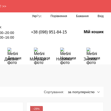
! >>
Порівняння
Укр
Рус
Бажання
Вхід
и:
Мій кошик
+38 (098) 951-84-15
00–20:00
00–16:00
Дивани
Матраци
Новинки
Знижки
Сортування:
за популярністю
−29%