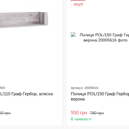
АКЦІЯ
4459
Артикул: 20005616
/110 Граф Гербор, аляска
Полиця POL/150 Граф Гербор,
верона
550 грн
60 грн
780 грн
В наявності