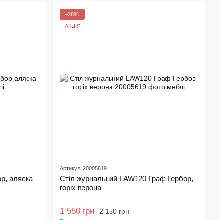
−28%
АКЦІЯ
Артикул: 20005619
р, аляска
Стіл журнальний LAW120 Граф Гербор,
горіх верона
1 550 грн
2 150 грн