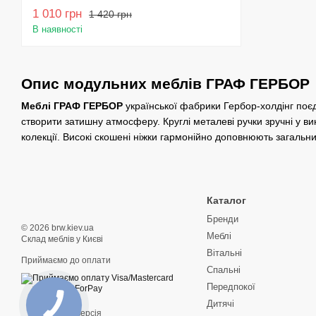
1 010 грн
1 420 грн
В наявності
Опис модульних меблів ГРАФ ГЕРБОР
Меблі ГРАФ ГЕРБОР
української фабрики Гербор-холдінг поєд
створити затишну атмосферу. Круглі металеві ручки зручні у в
колекції. Високі скошені ніжки гармонійно доповнюють загальн
Каталог
Бренди
© 2026 brw.kiev.ua
Меблі
Склад меблів у Києві
Вітальні
Приймаємо до оплати
Спальні
Передпокої
Дитячі
Мобільна версія