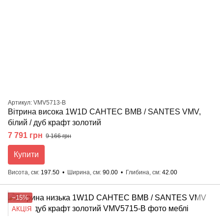
Артикул: VMV5713-B
Вітрина висока 1W1D САНТЕС ВМВ / SANTES VMV,
білий / дуб крафт золотий
7 791 грн
9 166 грн
Купити
Висота, см
197.50
Ширина, см
90.00
Глибина, см
42.00
−15%
АКЦІЯ