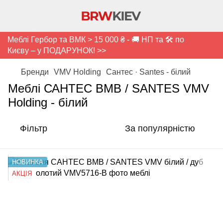
Меблі Гербор та ВМК > 15 000 ₴ - 🚚 НП та 🛠️ по
Києву – у ПОДАРУНОК! >>
Бренди
VMV Holding
Сантес · Santes - білий
Меблі САНТЕС ВМВ / SANTES VMV
Holding - білий
Фільтр
За популярністю
НОВИНКА
АКЦІЯ