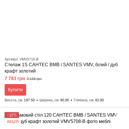
Артикул: VMV5710-B
Стелаж 1S САНТЕС ВМВ / SANTES VMV, білий / дуб
крафт золотий
7 783 грн
9 156 грн
Купити
Висота, см
197.50
Ширина, см
90.00
Глибина, см
42.00
−15%
АКЦІЯ