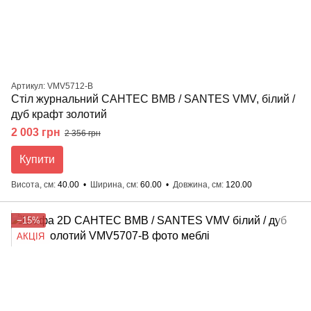
Артикул: VMV5712-B
Стіл журнальний САНТЕС ВМВ / SANTES VMV, білий /
дуб крафт золотий
2 003 грн
2 356 грн
Купити
Висота, см
40.00
Ширина, см
60.00
Довжина, см
120.00
−15%
АКЦІЯ