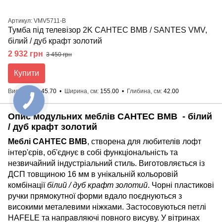
Артикул: VMV5711-B
Тумба під телевізор 2K САНТЕС ВМВ / SANTES VMV,
білий / дуб крафт золотий
2 932 грн
3 450 грн
Купити
Висота, см
45.70
Ширина, см
155.00
Глибина, см
42.00
Опис модульних меблів САНТЕС ВМВ - білий
/ дуб крафт золотий
Меблі САНТЕС ВМВ
, створена для любителів лофт
інтер'єрів, об'єднує в собі функціональність та
незвичайний індустріальний стиль. Виготовляється iз
ДСП товщиною 16 мм в унікальній кольоровій
комбінації
білий / дуб крафт золотий
. Чорні пластикові
ручки прямокутної форми вдало поєднуються з
високими металевими ніжками. Застосовуються петлі
HAFELE та направляючi повного висуву. У вітринах