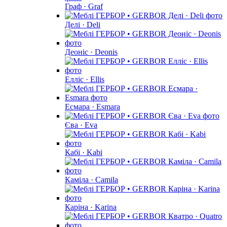
Граф · Graf
Делі · Deli
Деоніс · Deonis
Елліс · Ellis
Есмара · Esmara
Єва · Eva
Кабі · Kabi
Каміла · Camila
Каріна · Karina