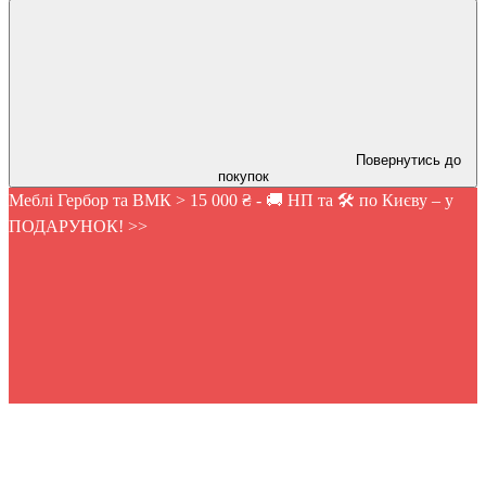
Повернутись до
покупок
Меблі Гербор та ВМК > 15 000 ₴ - 🚚 НП та 🛠️ по Києву – у
ПОДАРУНОК! >>