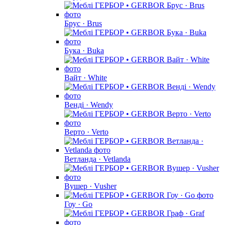
Брус · Brus
Бука · Buka
Вайт · White
Венді · Wendy
Верто · Verto
Ветланда · Vetlanda
Вушер · Vusher
Гоу · Go