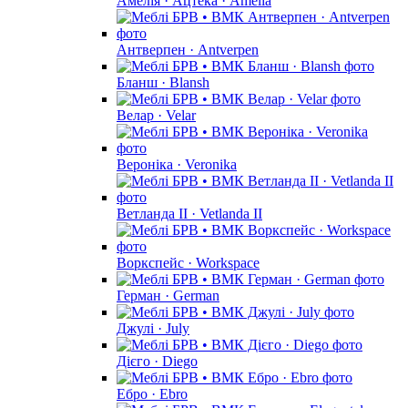
Амелія · Ацтека · Amelia
Антверпен · Antverpen
Бланш · Blansh
Велар · Velar
Вероніка · Veronika
Ветланда II · Vetlanda II
Воркспейс · Workspace
Герман · German
Джулі · July
Дієго · Diego
Ебро · Ebro