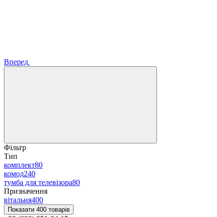
Вперед
Фільтр
Тип
комплект
80
комод
240
тумба для телевізора
80
Призначення
вітальня
400
Показати 400 товарів