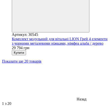
Артикул: 30545
Комплект модульний для вітальні LION Грей 4 елементи
з чорними металевими ніжками, німфеа альба / дерево
29 794 грн
Купити
Показати ще 20 товарів
Назад
1
з 20