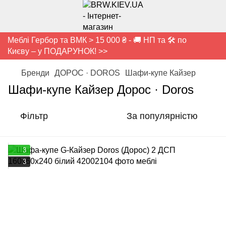
Меблі Гербор та ВМК > 15 000 ₴ - 🚚 НП та 🛠️ по
Києву – у ПОДАРУНОК! >>
Бренди
ДОРОС · DOROS
Шафи-купе Кайзер
Шафи-купе Кайзер Дорос · Doros
Фільтр
За популярністю
3
3