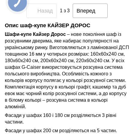
Назад
Вперед
1
з 3
Опис шаф-купе КАЙЗЕР ДОРОС
Шафи-купе Кайзер Дорос
– нове покоління шаф із
розсувними дверима, яке набирає популярності на
українському ринку. Виготовляються з ламінованої ДСП
товщиною 16 мм у чотирьох розмірах: 160х60х240 см,
180х60х240 см, 200х60х240 см, 220х60х240 см. У всіх
шафах G-Caiser використовується розсувна система
польського виробництва. Особливість кожного з
кольорів корпусу полягає у кольорі розсувної системи.
Комплектація корпусу в кольорі графіт, кашемір та дуб
евок має чорний колір розсувної системи, а до корпусу
в білому кольорі – розсувна система в кольорі
алюміній.
Фасади у шафах 160 і 180 см розділяються 3 рівні
частини.
Фасади у шафах 200 см розділяються на 5 частин.