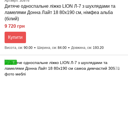
Артикул: 30976
Дитяче односпальне ліжко LION Л-7 з шухлядами та
ламелями Донна Лайт 18 80x190 см, німфеа альба
(білий)
9 720 грн
Купити
Висота, см
90.00
Ширина, см
84.00
Довжина, см
193.20
2