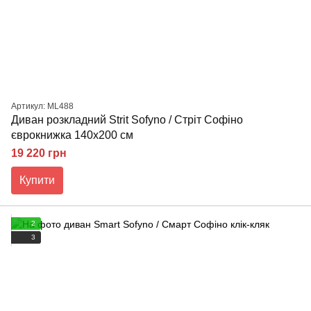
Артикул: ML488
Диван розкладний Strit Sofyno / Стріт Софіно
єврокнижка 140х200 см
19 220 грн
Купити
2
3