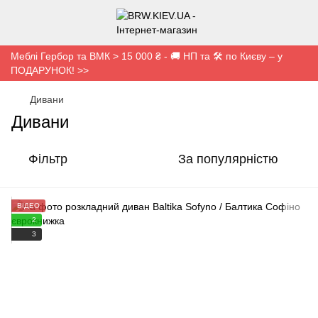
Меблі Гербор та ВМК > 15 000 ₴ - 🚚 НП та 🛠️ по Києву – у
ПОДАРУНОК! >>
Дивани
Дивани
Фільтр
За популярністю
ВІДЕО
2
3