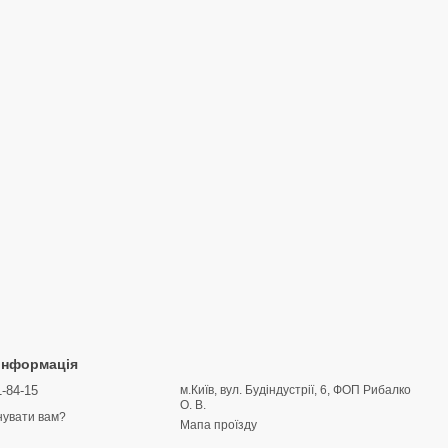
 інформація
1-84-15
м.Київ, вул. Будіндустрії, 6, ФОП Рибалко
О. В.
увати вам?
Мапа проїзду