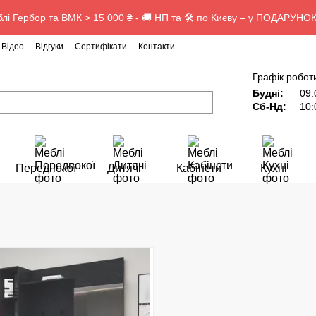
лі Гербор та ВМК > 15 000 ₴ - 🚚 НП та 🛠️ по Києву – у ПОДАРУНОК
Відео
Відгуки
Сертифікати
Контакти
Графік робот
Будні:
09:
Сб-Нд:
10:
Передпокої
Дитячі
Кабінети
Кухні