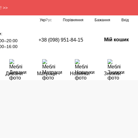
! >>
Порівняння
Укр
Рус
Бажання
Вхід
и:
Мій кошик
+38 (098) 951-84-15
00–20:00
00–16:00
Дивани
Матраци
Новинки
Знижки