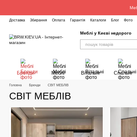
Перейти до основного контенту
Меб
Доставка
Збирання
Оплата
Гарантія
Каталоги
Блог
Фото
Меблі у Києві недорого
Бренди
Меблі
Вітальні
Спальні
Головна
Бренди
СВІТ МЕБЛІВ
СВІТ МЕБЛІВ