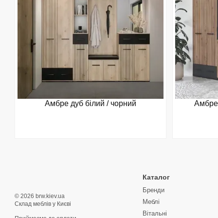
Амбре дуб білий / чорний
Амбре 
Каталог
Бренди
© 2026 brw.kiev.ua
Меблі
Склад меблів у Києві
Вітальні