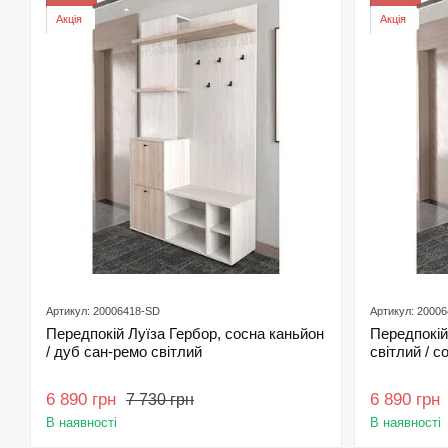
Акція
Акція
Артикул: 20006418-SD
Артикул: 2000
Передпокій Луїза Гербор, сосна каньйон
Передпокій
/ дуб сан-ремо світлий
світлий / с
6 890 грн
6 890 грн
7 730 грн
В наявності
В наявності