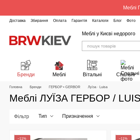
Перейти до основного контенту
Меблі Г
Доставка
Збирання
Оплата
Гарантія
Каталоги
Блог
Фото
Меблі у Києві недорого
Бренди
Меблі
Вітальні
Спальні
Головна
Бренди
ГЕРБОР • GERBOR
Луїза · Luisa
Меблі ЛУЇЗА ГЕРБОР / LU
Тип
Призначення
Фільтр
−11%
−11%