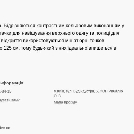
в. Відрізняються контрастним кольоровим виконанням у
, гачки для навішування верхнього одягу та полиці для
 відкриття використовуються мініатюрні точкові
о 125 см, тому будь-який з них ідеально впишеться в
 інформація
1-84-15
м.Київ, вул. Будіндустрії, 6, ФОП Рибалко
О. В.
увати вам?
Мапа проїзду
iev.ua