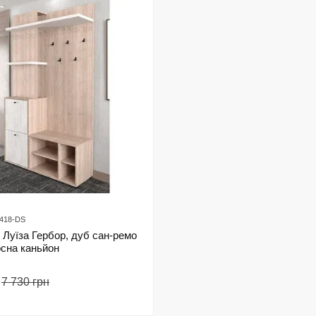
6418-DS
 Луїза Гербор, дуб сан-ремо
осна каньйон
7 730 грн