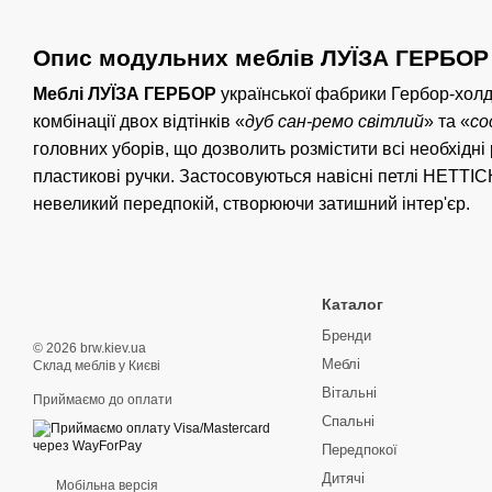
Опис модульних меблів ЛУЇЗА ГЕРБОР
Меблі ЛУЇЗА ГЕРБОР
української фабрики Гербор-холд
комбінації двох відтінків «
дуб сан-ремо світлий
» та «
со
головних уборів, що дозволить розмістити всі необхідн
пластикові ручки. Застосовуються навісні петлі HETT
невеликий передпокій, створюючи затишний інтер'єр.
Каталог
Бренди
© 2026 brw.kiev.ua
Меблі
Склад меблів у Києві
Вітальні
Приймаємо до оплати
Спальні
Передпокої
Дитячі
Мобільна версія