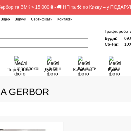
ербор та ВМК > 15 000 ₴ - 🚚 НП та 🛠️ по Києву – у ПОДАР
Відео
Відгуки
Сертифікати
Контакти
Графік робот
Будні:
09:
Сб-Нд:
10:
Передпокої
Дитячі
Кабінети
Кухні
ISA GERBOR