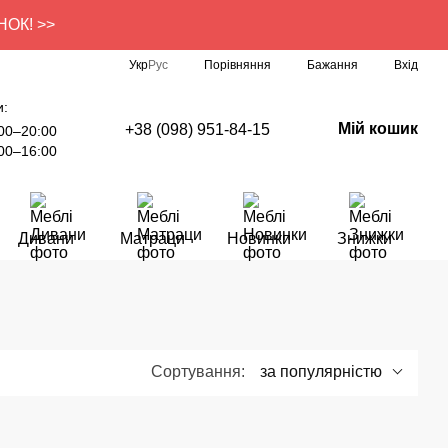
УНОК! >>
Порівняння
Укр
Рус
Бажання
Вхід
и:
Мій кошик
+38 (098) 951-84-15
00–20:00
00–16:00
Дивани
Матраци
Новинки
Знижки
Сортування:
за популярністю