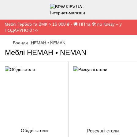
Меблі Гербор та ВМК > 15 000 ₴ - 🚚 НП та 🛠️ по Києву – у
ПОДАРУНОК! >>
Бренди
НЕМАН • NEMAN
Меблі НЕМАН • NEMAN
Обідні столи
Розсувні столи