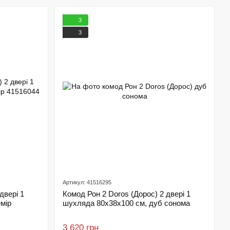
3
3
Артикул: 41516295
двері 1
Комод Рон 2 Doros (Дорос) 2 двері 1
мір
шухляда 80х38х100 см, дуб сонома
3 620 грн