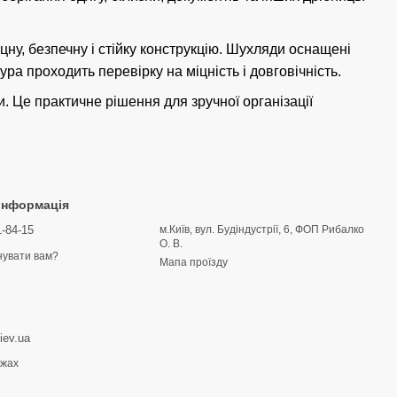
у, безпечну і стійку конструкцію. Шухляди оснащені
ра проходить перевірку на міцність і довговічність.
и. Це практичне рішення для зручної організації
 інформація
1-84-15
м.Київ, вул. Будіндустрії, 6, ФОП Рибалко
О. В.
увати вам?
Мапа проїзду
iev.ua
ежах