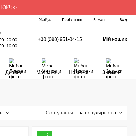
УНОК! >>
Порівняння
Укр
Рус
Бажання
Вхід
и:
Мій кошик
+38 (098) 951-84-15
00–20:00
00–16:00
Дивани
Матраци
Новинки
Знижки
рн
Сортування:
за популярністю
3