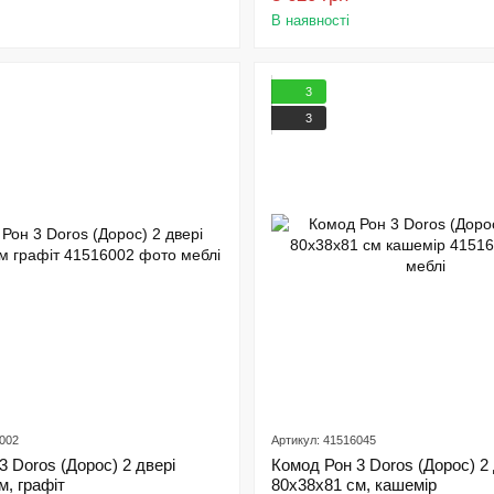
В наявності
3
3
6002
Артикул: 41516045
3 Doros (Дорос) 2 двері
Комод Рон 3 Doros (Дорос) 2 
м, графіт
80х38х81 см, кашемір