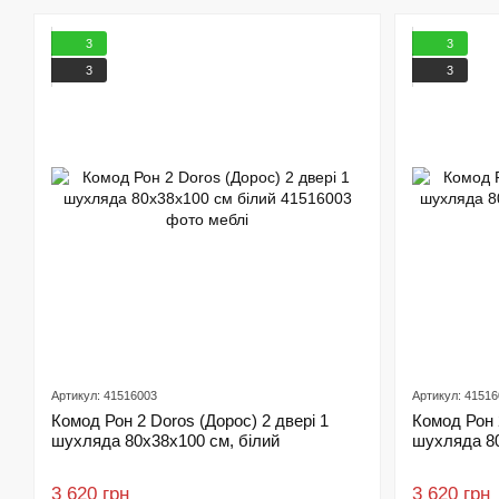
3
3
3
3
Артикул: 41516003
Артикул: 4151
Комод Рон 2 Doros (Дорос) 2 двері 1
Комод Рон 
шухляда 80х38х100 см, білий
шухляда 80
3 620 грн
3 620 грн