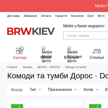
Перейти до основного контенту
Меблі Г
Доставка
Збирання
Оплата
Гарантія
Каталоги
Блог
Фото
Меблі у Києві недорого
Бренди
Меблі
Вітальні
Спальні
Головна
Бренди
ДОРОС · DOROS
Комоди та тумби
Комоди та тумби Дорос · D
Тип
Призначення
Колір
В
Фільтр
3
3