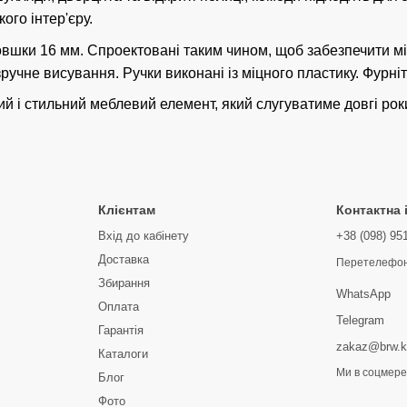
ого інтер'єру.
шки 16 мм. Cпроектовані таким чином, щоб забезпечити міцн
учне висування. Ручки виконані із міцного пластику. Фурніту
ний і стильний меблевий елемент, який слугуватиме довгі рок
Клієнтам
Контактна
Вхід до кабінету
+38 (098) 95
Доставка
Перетелефон
Збирання
WhatsApp
Оплата
Telegram
Гарантія
zakaz@brw.k
Каталоги
Ми в соцмер
Блог
Фото