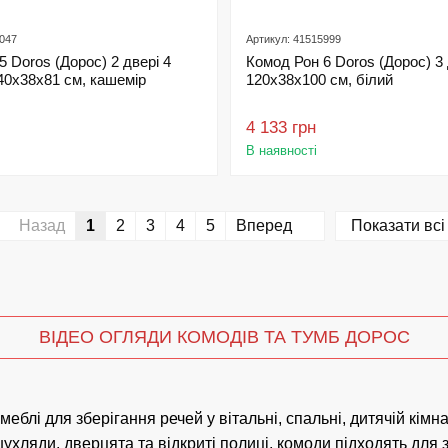
6047
Артикул: 41515999
5 Doros (Дорос) 2 двері 4
Комод Рон 6 Doros (Дорос) 3 
0х38х81 см, кашемір
120х38х100 см, білий
4 133 грн
В наявності
Назад
1
2
3
4
5
Вперед
Показати всі
ВІДЕО ОГЛЯДИ КОМОДІВ ТА ТУМБ ДОРОС
меблі для зберігання речей у вітальні, спальні, дитячій кім
яди, дверцята та відкриті полиці, комоди підходять для збе