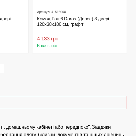
Артикул: 41516000
двері
Комод Рон 6 Doros (Дорос) 3 двері
120х38х100 см, графіт
4 133 грн
В наявності
наті, домашньому кабінеті або передпокої. Завдяки
рігання одягу, білизни, документів та інших дрібниць.