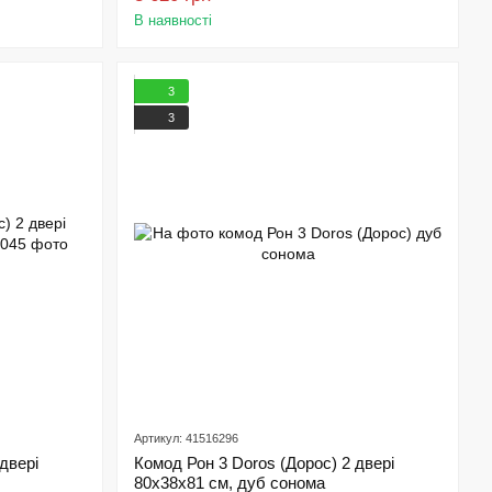
В наявності
3
3
Артикул: 41516296
двері
Комод Рон 3 Doros (Дорос) 2 двері
80х38х81 см, дуб сонома