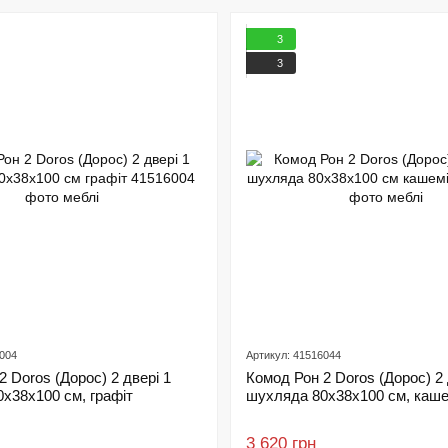
3
3
6004
Артикул: 41516044
2 Doros (Дорос) 2 двері 1
Комод Рон 2 Doros (Дорос) 2 
х38х100 см, графіт
шухляда 80х38х100 см, каше
3 620 грн