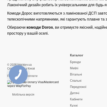
Лаконічний дизайн робить їх універсальними для будь-як
Комоди Дорос виготовляються з ламінованої ДСП завтов
телескопічними напрямними, які гарантують плавне та зр
Обираючи
комоди Doros
, ви отримуєте якісний, надій
простору у вашій оселі.
Каталог
Бренди
© 2026 brw.kiev.ua
Меблі
Склад меблів у Києві
Вітальні
Приймаємо до оплати
Спальні
Передпокої
Дитячі
Мобільна версія
Кабінети
Кухні