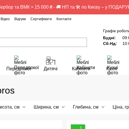
ербор та ВМК > 15 000 ₴ - 🚚 НП та 🛠️ по Києву – у ПОДАР
Відео
Відгуки
Сертифікати
Контакти
Графік робот
Будні:
09:
Сб-Нд:
10:
Передпокої
Дитячі
Кабінети
Кухні
oros
исота, см
Ширина, см
Глибина, см
Ціна, г
3