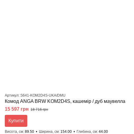
Артикул: S641-KOM2D4S-UKA/DMU
Комод ANGA BRW KOM2D4S, кашемір / дуб маувелла
15 597 грн
18 716 грн
Купити
Висота, см
89.50
Ширина, см
154.00
Глибина, см
44.00