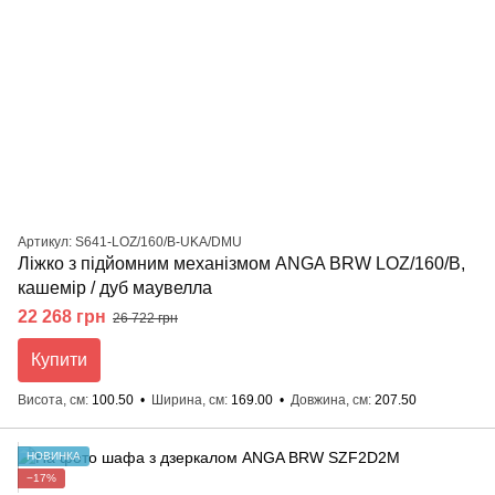
Артикул: S641-LOZ/160/B-UKA/DMU
Ліжко з підйомним механізмом ANGA BRW LOZ/160/B,
кашемір / дуб маувелла
22 268 грн
26 722 грн
Купити
Висота, см
100.50
Ширина, см
169.00
Довжина, см
207.50
НОВИНКА
−17%