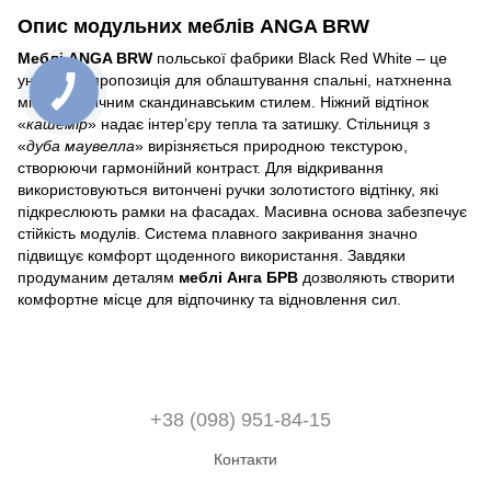
Опис модульних меблів ANGA BRW
Меблі ANGA BRW
польської фабрики Black Red White – це
унікальна пропозиція для облаштування спальні, натхненна
мінімалістичним скандинавським стилем. Ніжний відтінок
«
кашемір
» надає інтер’єру тепла та затишку. Стільниця з
«
дуба маувелла
» вирізняється природною текстурою,
створюючи гармонійний контраст. Для відкривання
використовуються витончені ручки золотистого відтінку, які
підкреслюють рамки на фасадах. Масивна основа забезпечує
стійкість модулів. Система плавного закривання значно
підвищує комфорт щоденного використання. Завдяки
продуманим деталям
меблі Анга БРВ
дозволяють створити
комфортне місце для відпочинку та відновлення сил.
+38 (098) 951-84-15
Контакти