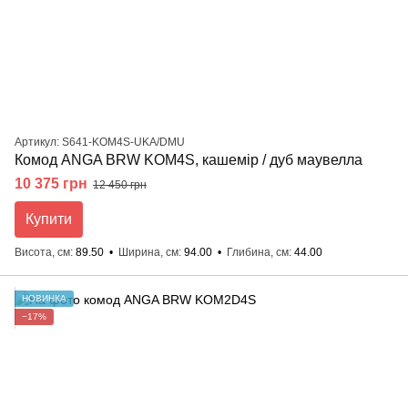
Артикул: S641-KOM4S-UKA/DMU
Комод ANGA BRW KOM4S, кашемір / дуб маувелла
10 375 грн
12 450 грн
Купити
Висота, см
89.50
Ширина, см
94.00
Глибина, см
44.00
НОВИНКА
−17%