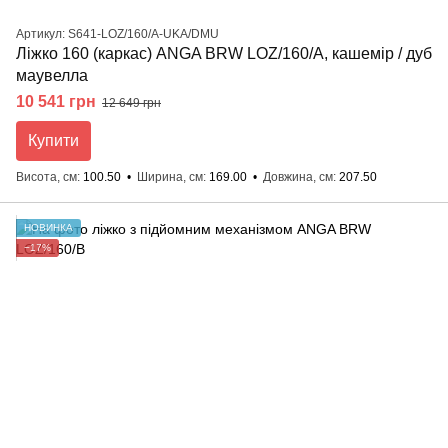
Артикул: S641-LOZ/160/A-UKA/DMU
Ліжко 160 (каркас) ANGA BRW LOZ/160/A, кашемір / дуб
маувелла
10 541 грн
12 649 грн
Купити
Висота, см
100.50
Ширина, см
169.00
Довжина, см
207.50
НОВИНКА
−17%