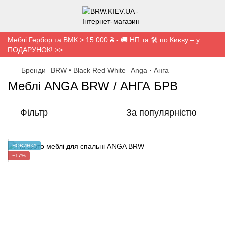
Меблі Гербор та ВМК > 15 000 ₴ - 🚚 НП та 🛠️ по Києву – у
ПОДАРУНОК! >>
Бренди
BRW • Black Red White
Anga · Анга
Меблі ANGA BRW / АНГА БРВ
Фільтр
За популярністю
НОВИНКА
−17%