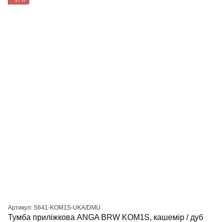
Артикул: S641-KOM1S-UKA/DMU
Тумба приліжкова ANGA BRW KOM1S, кашемір / дуб