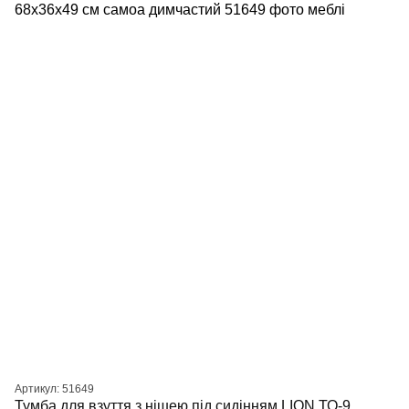
Артикул: 51649
Тумба для взуття з нішею під сидінням LION ТО-9