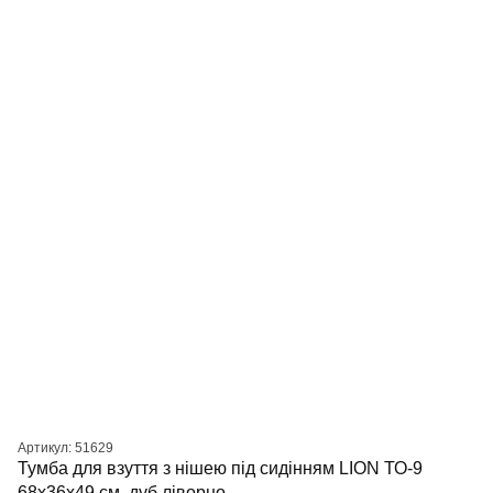
Артикул: 51629
Тумба для взуття з нішею під сидінням LION ТО-9
68x36x49 см, дуб ліворно