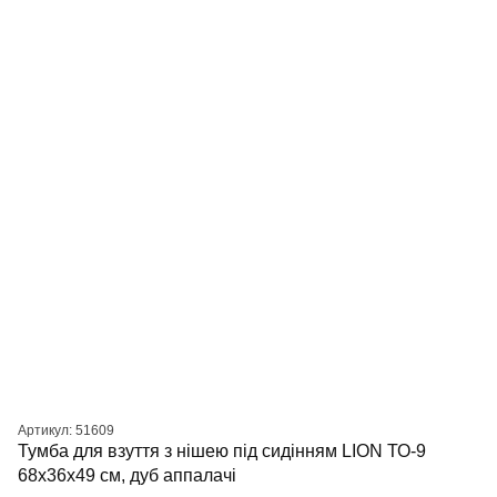
Артикул: 51609
Тумба для взуття з нішею під сидінням LION ТО-9
68x36x49 см, дуб аппалачі