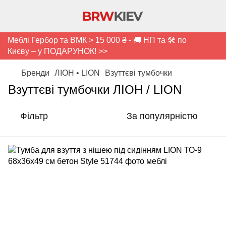
Меблі Гербор та ВМК > 15 000 ₴ - 🚚 НП та 🛠️ по
Києву – у ПОДАРУНОК! >>
Бренди
ЛІОН • LION
Взуттєві тумбочки
Взуттєві тумбочки ЛІОН / LION
Фільтр
За популярністю