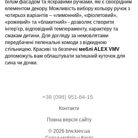
білим
фасадом та яскравими ручками, які є своєрідним
елементом декору. Можливість вибору кольору ручок з
чотирьох варіантів – «лимонний», «фіолетовий»,
«рожевий» та «блакитний» - дозволяє створити
інтер'єр, відповідний темпераменту, характеру та
смакам дитини. Для догляду за немовлятами
передбачені пеленальні комоди з відкидною
стільницею. Красиві та безпечні
меблі ALEX VMV
допоможуть вам облаштувати затишний куточок для
сина чи дочки.
+38 (098) 951-84-15
Контакти
Повна версія сайту
© 2026 brw.kiev.ua
Склад меблів у Києві