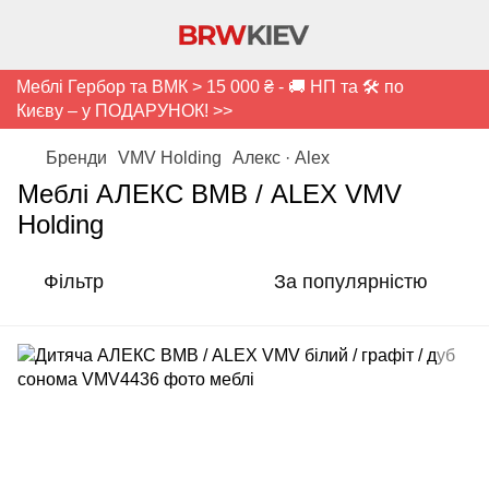
Меблі Гербор та ВМК > 15 000 ₴ - 🚚 НП та 🛠️ по
Києву – у ПОДАРУНОК! >>
Бренди
VMV Holding
Алекс · Alex
Меблі АЛЕКС ВМВ / ALEX VMV
Holding
Фільтр
За популярністю