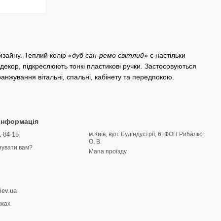
изайну. Теплий колір «
дуб сан-ремо світлий
» є настільки
 декор, підкреслюють тонкі пластикові ручки. Застосовуються
ранжування вітальні, спальні, кабінету та передпокою.
 інформація
1-84-15
м.Київ, вул. Будіндустрії, 6, ФОП Рибалко
О. В.
увати вам?
Мапа проїзду
iev.ua
ежах