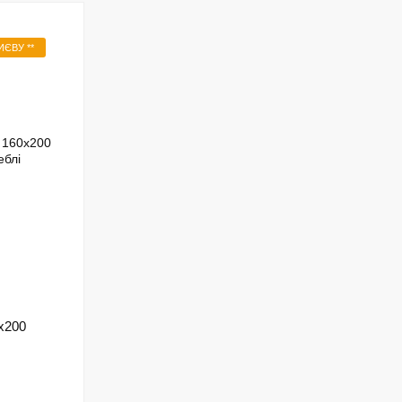
ЄВУ **
х200