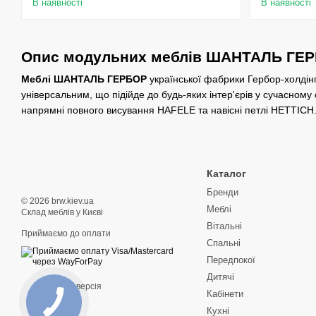
В наявності
В наявності
Опис модульних меблів ШАНТАЛЬ ГЕ
Меблі ШАНТАЛЬ ГЕРБОР
української фабрики Гербор-холдінг
універсальним, що підійде до будь-яких інтер'єрів у сучасному
напрямні повного висування HAFELE та навісні петлі HETTIC
Каталог
Бренди
© 2026 brw.kiev.ua
Меблі
Склад меблів у Києві
Вітальні
Приймаємо до оплати
Спальні
Передпокої
Дитячі
Мобільна версія
Кабінети
Кухні