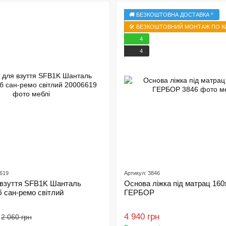
🚚 БЕЗКОШТОВНА ДОСТАВКА *
🛠️ БЕЗКОШТОВНИЙ МОНТАЖ ПО КИ
4
4
6619
Артикул: 3846
 взуття SFB1K Шанталь
Основа ліжка під матрац 160
б сан-ремо світлий
ГЕРБОР
4 940 грн
2 060 грн