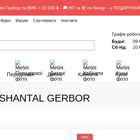
лі Гербор та ВМК > 15 000 ₴ - 🚚 НП та 🛠️ по Києву – у ПОДАРУНОК
Відео
Відгуки
Сертифікати
Контакти
Графік робот
Будні:
09:
Сб-Нд:
10:
Передпокої
Дитячі
Кабінети
Кухні
/ SHANTAL GERBOR
−30%