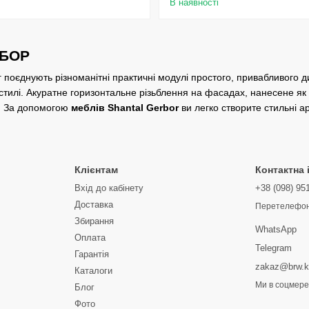
В наявності
РБОР
 поєднують різноманітні практичні модулі простого, привабливого д
 стилі. Акуратне горизонтальне різьблення на фасадах, нанесене як
H. За допомогою
меблів Shantal Gerbor
ви легко створите стильні а
Клієнтам
Контактна
Вхід до кабінету
+38 (098) 95
Доставка
Перетелефон
Збирання
WhatsApp
Оплата
Telegram
Гарантія
zakaz@brw.k
Каталоги
Ми в соцмер
Блог
Фото