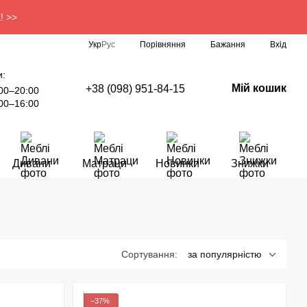
! >>
Порівняння
Укр
Рус
Бажання
Вхід
и:
Мій кошик
+38 (098) 951-84-15
00–20:00
00–16:00
Дивани
Матраци
Новинки
Знижки
Сортування:
за популярністю
−37%