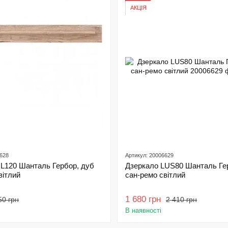
АКЦІЯ
6628
Артикул: 20006629
L120 Шанталь Гербор, дуб
Дзеркало LUS80 Шанталь Ге
вітлий
сан-ремо світлий
1 680 грн
50 грн
2 410 грн
В наявності