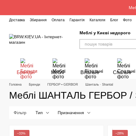
Перейти до основного контенту
Меб
Доставка
Збирання
Оплата
Гарантія
Каталоги
Блог
Фото
Меблі у Києві недорого
Бренди
Меблі
Вітальні
Спальні
Головна
Бренди
ГЕРБОР • GERBOR
Шанталь · Shantal
Меблі ШАНТАЛЬ ГЕРБОР 
Фільтр
Тип
Призначення
−33%
−28%