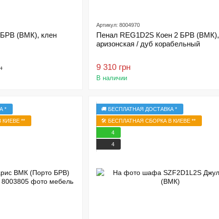
Артикул: 8004970
 БРВ (ВМК), клен
Пенал REG1D2S Коен 2 БРВ (ВМК),
аризонская / дуб корабельный
9 310 грн
н
В наличии
А *
🚚 БЕСПЛАТНАЯ ДОСТАВКА *
 КИЕВЕ **
🛠️ БЕСПЛАТНАЯ СБОРКА В КИЕВЕ **
4
4