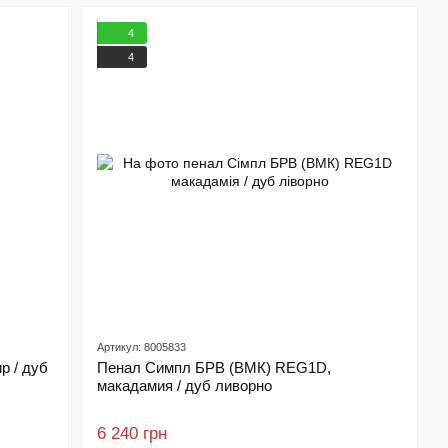
4
4
Артикул: 8005833
р / дуб
Пенал Симпл БРВ (ВМК) REG1D,
макадамия / дуб ливорно
6 240 грн