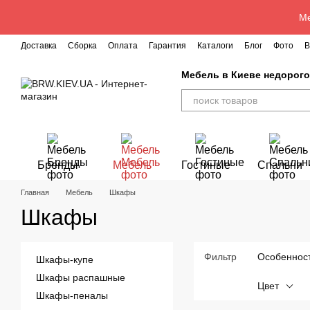
Перейти к основному контенту
Ме
Доставка
Сборка
Оплата
Гарантия
Каталоги
Блог
Фото
В
Мебель в Киеве недорог
Бренды
Мебель
Гостиные
Спальни
Главная
Мебель
Шкафы
Шкафы
Фильтр
Особеннос
Шкафы-купе
Шкафы распашные
Цвет
Шкафы-пеналы