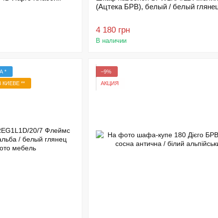
(Ацтека БРВ), белый / белый гляне
4 180 грн
В наличии
А *
−9%
 КИЕВЕ **
АКЦИЯ