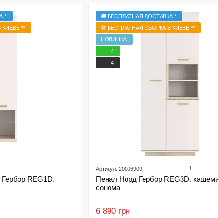
А *
🚚 БЕСПЛАТНАЯ ДОСТАВКА *
 КИЕВЕ **
🛠️ БЕСПЛАТНАЯ СБОРКА В КИЕВЕ **
НОВИНКА
4
4
1
Артикул: 20006909
 Гербор REG1D,
Пенал Норд Гербор REG3D, кашеми
а
сонома
6 890 грн