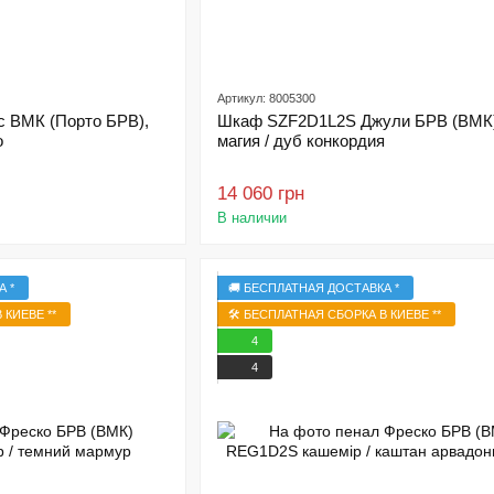
Артикул: 8005300
 ВМК (Порто БРВ),
Шкаф SZF2D1L2S Джули БРВ (ВМК)
о
магия / дуб конкордия
14 060 грн
В наличии
А *
🚚 БЕСПЛАТНАЯ ДОСТАВКА *
 КИЕВЕ **
🛠️ БЕСПЛАТНАЯ СБОРКА В КИЕВЕ **
4
4