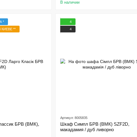
В наличии
А *
4
 КИЕВЕ **
4
Артикул: 8005835
ассик БРВ (ВМК),
Шкаф Симпл БРВ (ВМК) SZF2D,
макадамия / дуб ливорно