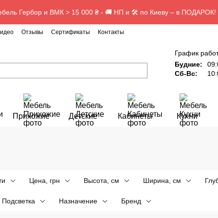
бель Гербор и ВМК > 15 000 ₴ - 🚚 НП и 🛠️ по Киеву – в ПОДАРОК!
идео
Отзывы
Сертификаты
Контакты
о
График рабо
Будние:
09:
Сб-Вс:
10:
Прихожие
Детские
Кабинеты
Кухни
ти
Цена, грн
Высота, см
Ширина, см
Глу
Подсветка
Назначение
Бренд