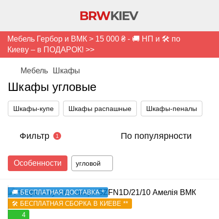
Мебель Гербор и ВМК > 15 000 ₴ - 🚚 НП и 🛠️ по
Киеву – в ПОДАРОК! >>
Мебель
Шкафы
Шкафы угловые
Шкафы-купе
Шкафы распашные
Шкафы-пеналы
Фильтр
По популярности
1
Особенности
угловой
🚚 БЕСПЛАТНАЯ ДОСТАВКА *
🛠️ БЕСПЛАТНАЯ СБОРКА В КИЕВЕ **
4