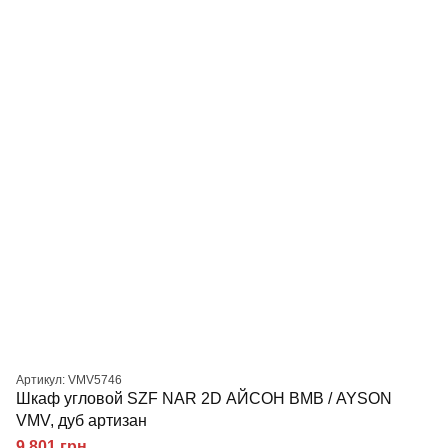
Артикул: VMV5746
Шкаф угловой SZF NAR 2D АЙСОН ВМВ / AYSON
VMV, дуб артизан
9 801 грн