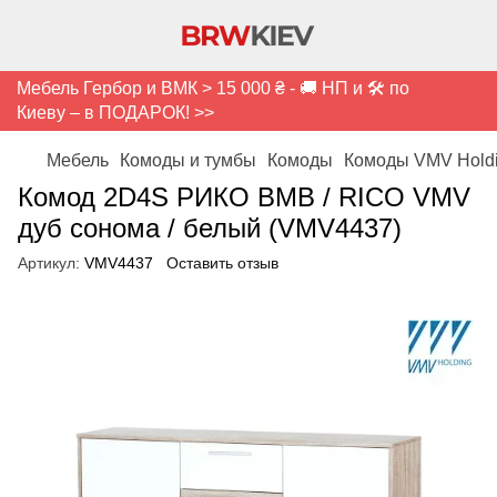
Мебель Гербор и ВМК > 15 000 ₴ - 🚚 НП и 🛠️ по
Киеву – в ПОДАРОК! >>
Мебель
Комоды и тумбы
Комоды
Комоды VMV Hold
Комод 2D4S РИКО ВМВ / RICO VMV
дуб сонома / белый (VMV4437)
Артикул:
VMV4437
Оставить отзыв