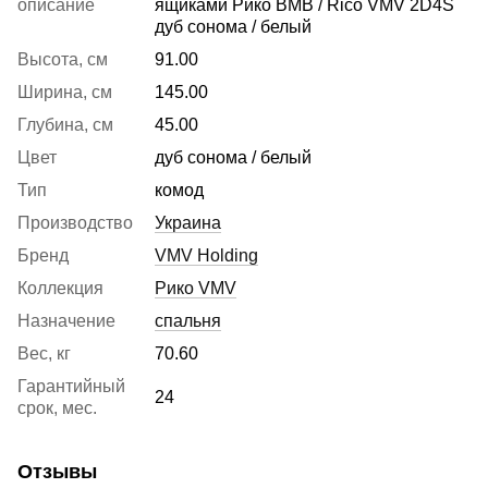
описание
ящиками Рико ВМВ / Rico VMV 2D4S
дуб сонома / белый
Высота, см
91.00
Ширина, см
145.00
Глубина, см
45.00
Цвет
дуб сонома / белый
Тип
комод
Производство
Украина
Бренд
VMV Holding
Коллекция
Рико VMV
Назначение
спальня
Вес, кг
70.60
Гарантийный
24
срок, мес.
Отзывы