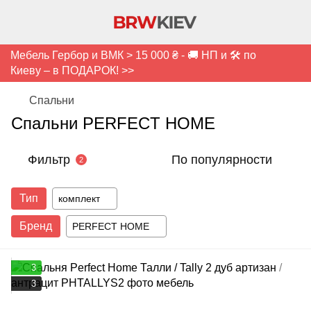
Мебель Гербор и ВМК > 15 000 ₴ - 🚚 НП и 🛠️ по
Киеву – в ПОДАРОК! >>
Спальни
Спальни PERFECT HOME
Фильтр
По популярности
2
Тип
комплект
Бренд
PERFECT HOME
3
3