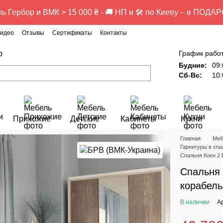
ь Гербор и ВМК > 15 000 ₴ - 🚚 НП и 🛠️ по Киеву – в ПОДАР
идео
Отзывы
Сертификаты
Контакты
о
График рабо
Будние:
09:
Сб-Вс:
10:
Прихожие
Детские
Кабинеты
Кухни
Главная
Меб
Гарнитуры в сп
Спальня Коен 2 
Спальня 
корабел
В наличии
А