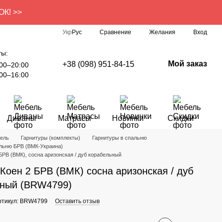
ОК! >>
Сравнение
Укр
Рус
Желания
Вход
ты:
Мой заказ
+38 (098) 951-84-15
00–20:00
00–16:00
Диваны
Матрасы
Новинки
Скидки
ель
Гарнитуры (комплекты)
Гарнитуры в спальню
альню БРВ (ВМК-Украина)
БРВ (ВМК), сосна аризонская / дуб корабельный
Коен 2 БРВ (ВМК) сосна аризонская / дуб
ьный (BRW4799)
ртикул: BRW4799
Оставить отзыв