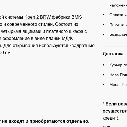
наложенн
Оплата ч
ой системы
Koen 2 BRW
фабрики ВМК-
о и современного стилей. Состоит из
Покупка 
с четырьмя ящиками и платяного шкафа с
Безналич
е оформление в виде планки МДФ.
. Для открывания используются квадратные
00 см.
Доставка
Курьер по
Нова Пош
Meest По
*
Если воз
осуществля
кредит).
т не входят и приобретаются отдельно.