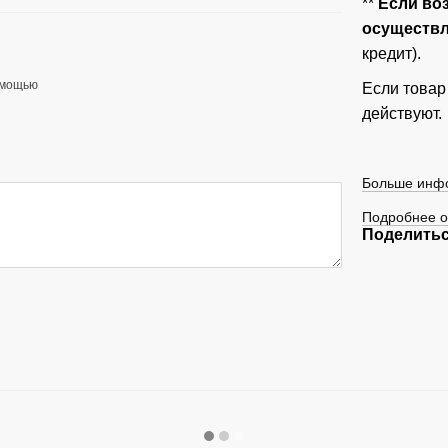
**
Если во
осуществля
кредит).
омощью
Если товар
действуют.
Больше инфо
Подробнее о
Поделитьс