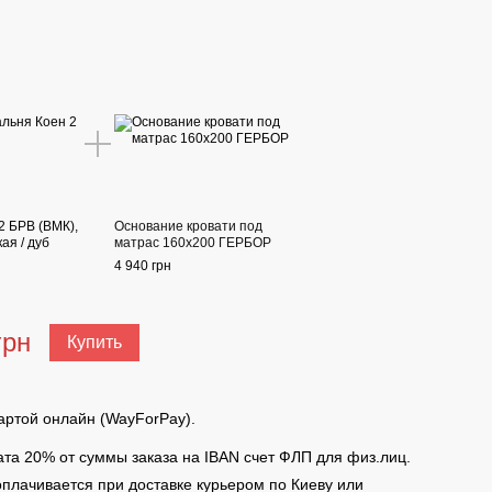
2 БРВ (ВМК),
Основание кровати под
ая / дуб
матрас 160х200 ГЕРБОР
4 940 грн
грн
Купить
артой онлайн (WayForPay).
та 20% от суммы заказа на IBAN счет ФЛП для физ.лиц.
оплачивается при доставке курьером по Киеву или