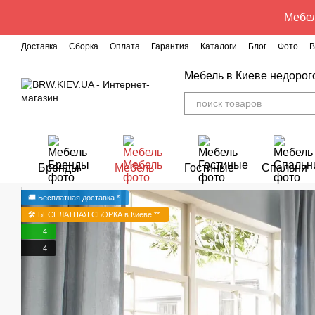
Перейти к основному контенту
Мебел
Доставка
Сборка
Оплата
Гарантия
Каталоги
Блог
Фото
В
Мебель в Киеве недорог
Бренды
Мебель
Гостиные
Спальни
🚚 Бесплатная доставка *
🛠️ БЕСПЛАТНАЯ СБОРКА в Киеве **
4
4