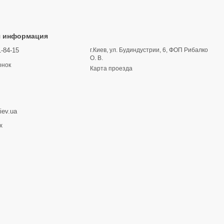
я информация
1-84-15
г.Киев, ул. Будиндустрии, 6, ФОП Рибалко
О. В.
онок
Карта проезда
iev.ua
х