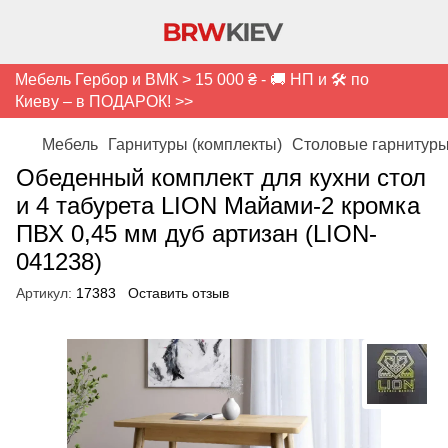
Мебель Гербор и ВМК > 15 000 ₴ - 🚚 НП и 🛠️ по
Киеву – в ПОДАРОК! >>
Мебель
Гарнитуры (комплекты)
Столовые гарнитур
Обеденный комплект для кухни стол
и 4 табурета LION Майами-2 кромка
ПВХ 0,45 мм дуб артизан (LION-
041238)
Артикул:
17383
Оставить отзыв