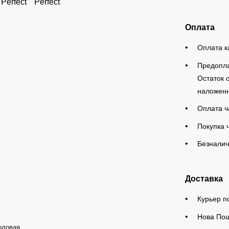
Оплата
Оплата к
Предопла
Остаток 
наложенн
Оплата ч
Покупка 
Безналич
Доставка
Курьер по
Нова Пош
оловая