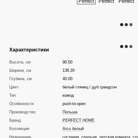
Характеристики
Высота, см
90.50
Ширина, см
138.20
Глубина, см
40.00
Цвет
белый глянец / дуб грандсон
Тип
комод
Особенности
push-to-open
Производство
Польша
Бренд
PERFECT HOME
Коллекция
Arco белый
Назначение
гостиная
,
спальня
,
детская комната
,
ст