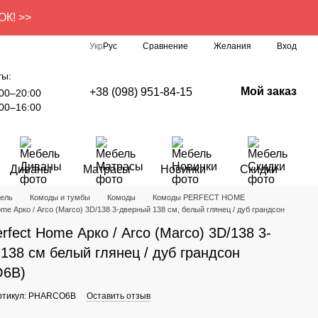
ОК! >>
Сравнение
Укр
Рус
Желания
Вход
ты:
Мой заказ
+38 (098) 951-84-15
00–20:00
00–16:00
Диваны
Матрасы
Новинки
Скидки
ель
Комоды и тумбы
Комоды
Комоды PERFECT HOME
ome Арко / Arco (Marco) 3D/138 3-дверный 138 см, белый глянец / дуб грандсон
rfect Home Арко / Arco (Marco) 3D/138 3-
138 см белый глянец / дуб грандсон
6B)
ртикул: PHARCO6B
Оставить отзыв