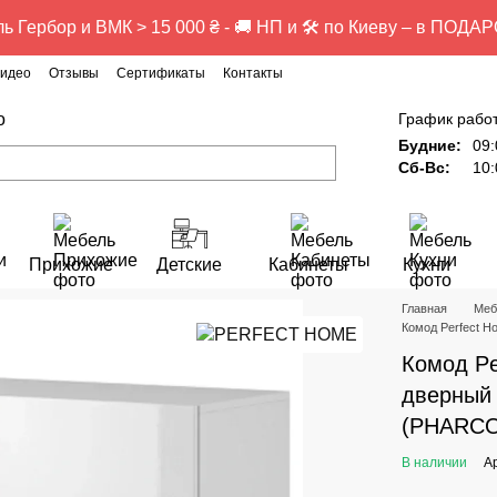
ь Гербор и ВМК > 15 000 ₴ - 🚚 НП и 🛠️ по Киеву – в ПОДАР
идео
Отзывы
Сертификаты
Контакты
о
График рабо
Будние:
09:
Сб-Вс:
10:
Прихожие
Детские
Кабинеты
Кухни
Главная
Меб
Комод Perfect H
Комод Pe
дверный 
(PHARCO
В наличии
А