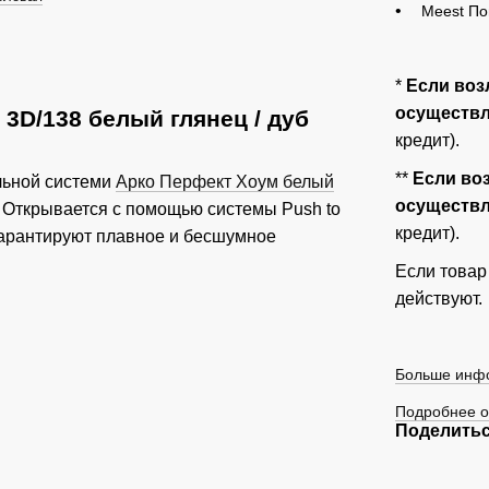
Meest По
*
Если воз
осуществля
 3D/138 белый глянец / дуб
кредит).
**
Если во
ьной системи
Арко Перфект Хоум белый
осуществля
. Открывается с помощью системы Push to
кредит).
гарантируют плавное и бесшумное
Если товар
действуют.
Больше инфо
Подробнее о
Поделитьс