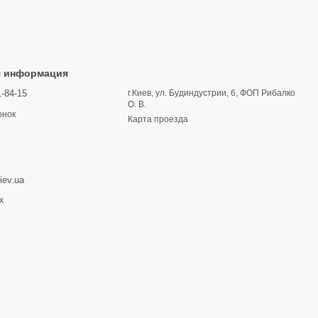
я информация
1-84-15
г.Киев, ул. Будиндустрии, 6, ФОП Рибалко
О. В.
онок
Карта проезда
iev.ua
х