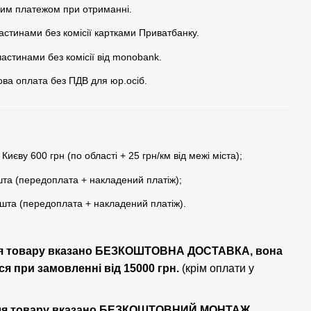
им платежом при отриманні.
астинами без комісії картками Приватбанку.
частинами без комісії від monobank.
кова оплата без ПДВ для юр.осіб.
 Києву 600 грн (по області + 25 грн/км від межі міста);
та (передоплата + накладений платіж);
шта (передоплата + накладений платіж).
ля товару вказано БЕЗКОШТОВНА ДОСТАВКА, вона
я при замовленні від 15000 грн.
(крім оплати у
ля товару вказано БЕЗКОШТОВНИЙ МОНТАЖ,