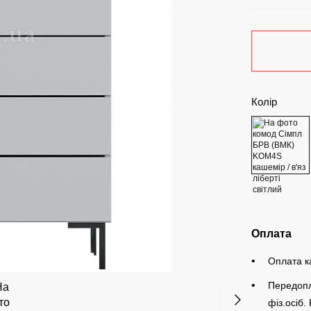
Колір
Оплата
Оплата к
Передопл
фіз.осіб.