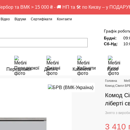
ербор та ВМК > 15 000 ₴ - 🚚 НП та 🛠️ по Києву – у ПОДАР
Відео
Відгуки
Сертифікати
Контакти
Графік робот
Будні:
09:
Сб-Нд:
10:
Передпокої
Дитячі
Кабінети
Кухні
Головна
Меб
Комод Сімпл БРВ
Комод Сі
ліберті с
Знято з вироб
3 410 