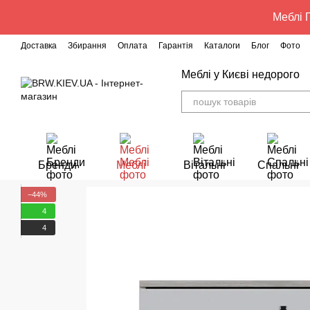
Перейти до основного контенту
Меблі Г
Доставка
Збирання
Оплата
Гарантія
Каталоги
Блог
Фото
Меблі у Києві недорого
Бренди
Меблі
Вітальні
Спальні
−44%
4
4