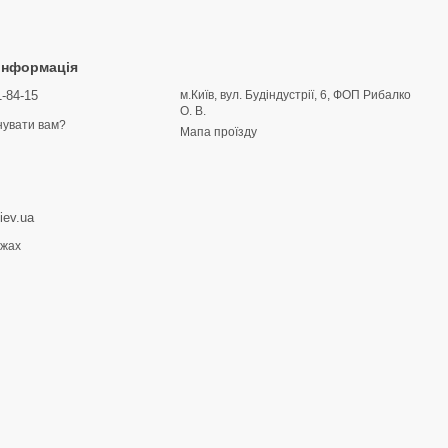
 інформація
1-84-15
м.Київ, вул. Будіндустрії, 6, ФОП Рибалко
О. В.
увати вам?
Мапа проїзду
iev.ua
ежах