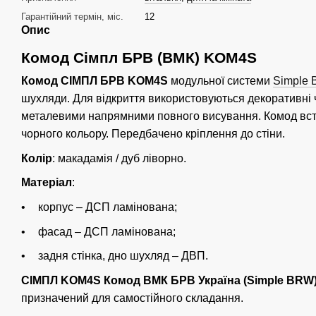
Гарантійний термін, міс.
12
Опис
Комод Сімпл БРВ (ВМК) KOM4S
Комод СІМПЛ БРВ KOM4S
модульної системи
Simple
шухляди. Для відкриття використовуються декоративні 
металевими напрямними повного висування. Комод вст
чорного кольору. Передбачено кріплення до стіни.
Колір
: макадамія / дуб ліворно.
Матеріал
:
корпус – ДСП ламінована;
фасад – ДСП ламінована;
задня стінка, дно шухляд – ДВП.
СІМПЛ KOM4S Комод ВМК БРВ Україна (Simple BRW
призначений для самостійного складання.