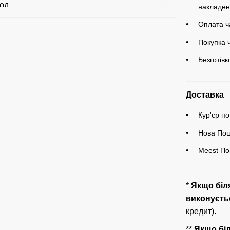
накладен
Оплата ч
Покупка 
Безготів
Доставка
Кур'єр по
Нова Пош
Meest По
*
Якщо бі
виконуєтьс
кредит).
**
Якщо бі