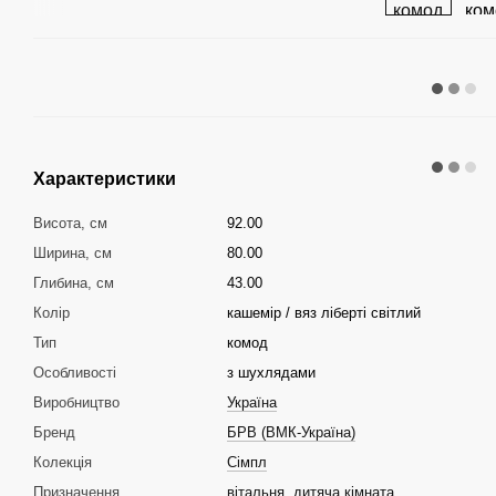
Характеристики
Висота, см
92.00
Ширина, см
80.00
Глибина, см
43.00
Колір
кашемір / вяз ліберті світлий
Тип
комод
Особливості
з шухлядами
Виробництво
Україна
Бренд
БРВ (ВМК-Україна)
Колекція
Сімпл
Призначення
вітальня
,
дитяча кімната