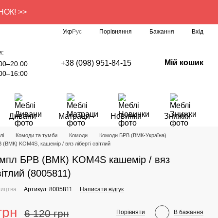
УНОК! >>
Порівняння
Укр
Рус
Бажання
Вхід
и:
Мій кошик
+38 (098) 951-84-15
00–20:00
00–16:00
Дивани
Матраци
Новинки
Знижки
лі
Комоди та тумби
Комоди
Комоди БРВ (ВМК-Україна)
 (ВМК) KOM4S, кашемір / вяз ліберті світлий
мпл БРВ (ВМК) KOM4S кашемір / вяз
вітлий (8005811)
ництва
Артикул: 8005811
Написати відгук
грн
6 120 грн
Порівняти
В бажання