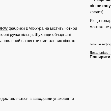
він викону
кредит).
Якщо товар
монтаж не 
 BRW
фабрики ВМК-Україна містить чотири
чорні ручки-кільця. Шухляди обладнані
ановлений на високих металевих ніжках
Більше інфор
Детальніше 
Поширити 
)
доставляється в заводській упаковці та