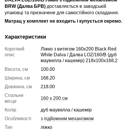
BRW (Далва БРВ)
доставляється в заводській
упаковці та призначене для самостійного складання.
Матрац у комплект не входить і купується окремо.
Характеристики
Короткий
Ліжко з витягом 160х200 Black Red
опис
White Dalva / Далва LOZ/160/B (дуб
маувелла / кашемір) 218х100х168,2
Висота, см
100.00
Ширина, см
168.20
Довжина, см
218.00
Спальне
160 x 200 см
місце
Колір
дуб маувелла / кашемір
Особливості
з підйомним механізмом
Тип
ліжко