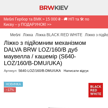
Меблі Гербор та ВМК > 15 000 ₴ - 🚚 НП та 🛠️ по
Києву – у ПОДАРУНОК! >>
Меблі
Ліжка
Ліжка BLACK RED WHITE
Ліжко з під
Ліжко з підйомним механізмом
DALVA BRW LOZ/160/B дуб
маувелла / кашемір (S640-
LOZ/160/B-DMU/UKA)
Артикул:
S640-LOZ/160/B-DMU/UKA
Написати відгук
НОВИНКА
−17%