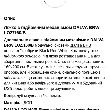
Опис
Ліжко з підйомним механізмом DALVA BRW
LOZ/160/B
Двоспальне ліжко з підйомним механізмом DALVA
BRW LOZ/160/B
модульної системи
Далва БРВ
польської фабрики Black Red White. Комплектується
підйомною основою
, під якою розташована ніша для
зберігання постільних речей. Спальне місце становить
160х200 см. Високе узголів'я не тільки служить зручною
опорою, але й оснащене функціональною полицею з
підсвіткою
, що дозволяє створити затишне освітлення
для читання або вечірнього відпочинку. А вбудований
USB-порт
робить ліжко ще зручнішим.
Колір
: дуб маувелла / кашемір.
Матеріал
: ДСП.
DALVA LOZ/160/B Ліжко з підйомним механізмом