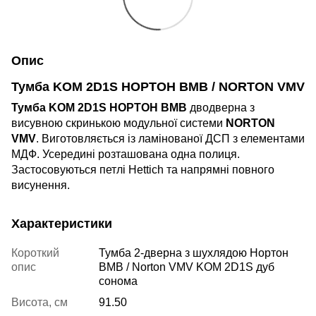
Опис
Тумба KOM 2D1S НОРТОН ВМВ / NORTON VMV
Тумба KOM 2D1S НОРТОН ВМВ
дводверна з
висувною скринькою модульної системи
NORTON
VMV
. Виготовляється із ламінованої ДСП з елементами
МДФ. Усередині розташована одна полиця.
Застосовуються петлі Hettich та напрямні повного
висунення.
Характеристики
Короткий
Тумба 2-дверна з шухлядою Нортон
опис
ВМВ / Norton VMV KOM 2D1S дуб
сонома
Висота, см
91.50