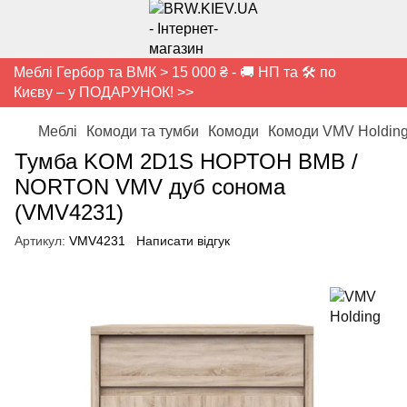
Меблі Гербор та ВМК > 15 000 ₴ - 🚚 НП та 🛠️ по
Києву – у ПОДАРУНОК! >>
Меблі
Комоди та тумби
Комоди
Комоди VMV Holdin
Тумба KOM 2D1S НОРТОН ВМВ /
NORTON VMV дуб сонома
(VMV4231)
Артикул:
VMV4231
Написати відгук