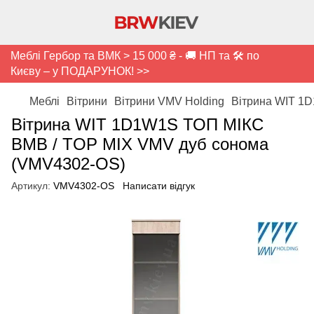
Меблі Гербор та ВМК > 15 000 ₴ - 🚚 НП та 🛠️ по
Києву – у ПОДАРУНОК! >>
Меблі
Вітрини
Вітрини VMV Holding
Вітрина WIT 1
Вітрина WIT 1D1W1S ТОП МІКС
ВМВ / TOP MIX VMV дуб сонома
(VMV4302-OS)
Артикул:
VMV4302-OS
Написати відгук