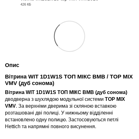
426 КБ
PDF
Опис
Вітрина WIT 1D1W1S ТОП МІКС ВМВ / TOP MIX
VMV (дуб сонома)
Вітрина WIT 1D1W1S ТОП МІКС ВМВ (дуб сонома)
дводверна з шухлядою модульної системи
TOP MIX
VMV
. За верхніми дверима зі скляною вставкою
розташовані дві полиці. У нижньому відділенні
встановлено одну полицю. Застосовуються петлі
Hettich та напрямні повного висунення.