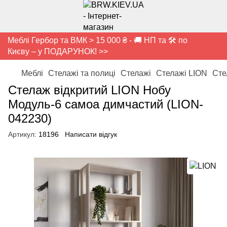
Меблі Гербор та ВМК > 15 000 ₴ - 🚚 НП та 🛠️ по
Києву – у ПОДАРУНОК! >>
Меблі
Стелажі та полиці
Стелажі
Стелажі LION
Сте
Стелаж відкритий LION Нобу
Модуль-6 самоа димчастий (LION-
042230)
Артикул:
18196
Написати відгук