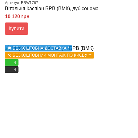
Артикул: BRW1767
Вітальня Каспіан БРВ (ВМК), дуб сонома
10 120 грн
Купити
🚚 БЕЗКОШТОВНА ДОСТАВКА *
🛠️ БЕЗКОШТОВНИЙ МОНТАЖ ПО КИЄВУ **
4
4