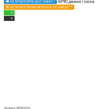
🚚 БЕЗКОШТОВНА ДОСТАВКА *
🛠️ БЕЗКОШТОВНИЙ МОНТАЖ ПО КИЄВУ **
4
4
Артикул: BRW1620