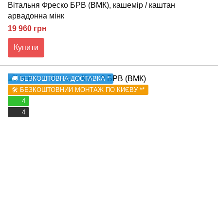
Вітальня Фреско БРВ (ВМК), кашемір / каштан
арвадонна мінк
19 960 грн
Купити
🚚 БЕЗКОШТОВНА ДОСТАВКА *
🛠️ БЕЗКОШТОВНИЙ МОНТАЖ ПО КИЄВУ **
4
4