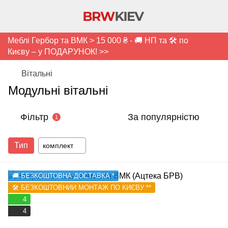
Меблі Гербор та ВМК > 15 000 ₴ - 🚚 НП та 🛠️ по
Києву – у ПОДАРУНОК! >>
Вітальні
Модульні вітальні
Фільтр
За популярністю
1
Тип
комплект
🚚 БЕЗКОШТОВНА ДОСТАВКА *
🛠️ БЕЗКОШТОВНИЙ МОНТАЖ ПО КИЄВУ **
4
4