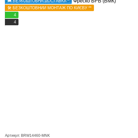
🚚 БЕЗКОШТОВНА ДОСТАВКА *
🛠️ БЕЗКОШТОВНИЙ МОНТАЖ ПО КИЄВУ **
4
4
Артикул: BRW14460-MNK