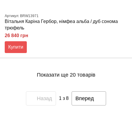
Артикул: BRW13971
Вітальня Каріна Гербор, німфеа альба / дуб сонома
трюфель
26 840 грн
Купити
Показати ще 20 товарів
Назад
Вперед
1
з 8