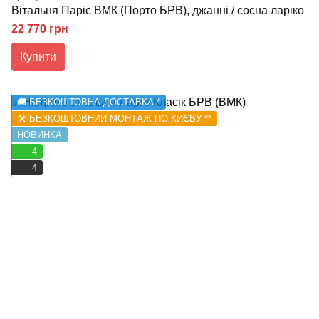
Вітальня Паріс ВМК (Порто БРВ), джанні / сосна ларіко
22 770 грн
Купити
🚚 БЕЗКОШТОВНА ДОСТАВКА *
🛠️ БЕЗКОШТОВНИЙ МОНТАЖ ПО КИЄВУ **
НОВИНКА
4
4