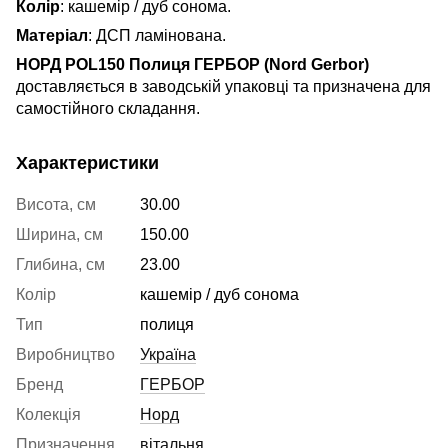
Колір
: кашемір / дуб сонома.
Матеріал
: ДСП ламінована.
НОРД POL150 Полиця ГЕРБОР (Nord Gerbor)
доставляється в заводській упаковці та призначена для
самостійного складання.
Характеристики
Висота, см
30.00
Ширина, см
150.00
Глибина, см
23.00
Колір
кашемір / дуб сонома
Тип
полиця
Виробництво
Україна
Бренд
ГЕРБОР
Колекція
Норд
Призначення
вітальня