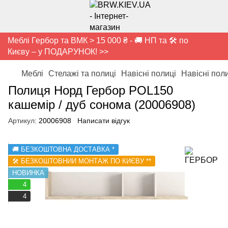
Меблі Гербор та ВМК > 15 000 ₴ - 🚚 НП та 🛠️ по
Києву – у ПОДАРУНОК! >>
Меблі
Стелажі та полиці
Навісні полиці
Навісні по
Полиця Норд Гербор POL150
кашемір / дуб сонома (20006908)
Артикул:
20006908
Написати відгук
🚚 БЕЗКОШТОВНА ДОСТАВКА *
🛠️ БЕЗКОШТОВНИЙ МОНТАЖ ПО КИЄВУ **
НОВИНКА
4
4