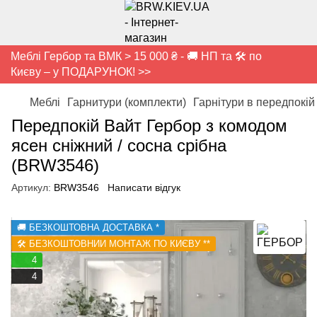
Меблі Гербор та ВМК > 15 000 ₴ - 🚚 НП та 🛠️ по
Києву – у ПОДАРУНОК! >>
Меблі
Гарнитури (комплекти)
Гарнітури в передпокій
Передпокій Вайт Гербор з комодом
ясен сніжний / сосна срібна
(BRW3546)
Артикул:
BRW3546
Написати відгук
🚚 БЕЗКОШТОВНА ДОСТАВКА *
🛠️ БЕЗКОШТОВНИЙ МОНТАЖ ПО КИЄВУ **
4
4