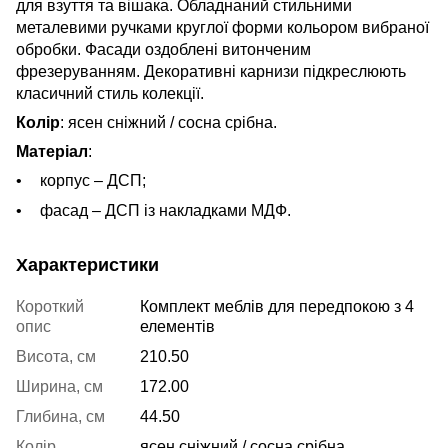
для взуття та вішака. Обладнаний стильними
металевими ручками круглої форми кольором вибраної
обробки. Фасади оздоблені витонченим
фрезеруванням. Декоративні карнизи підкреслюють
класичний стиль колекції.
Колір
: ясен сніжний / сосна срібна.
Матеріал
:
корпус – ДСП;
фасад – ДСП із накладками МДФ.
Характеристики
Короткий
Комплект меблів для передпокою з 4
опис
елементів
Висота, см
210.50
Ширина, см
172.00
Глибина, см
44.50
Колір
ясен сніжний / сосна срібна