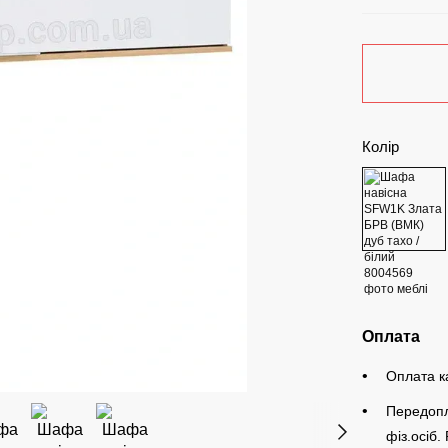
Колір
Оплата
Оплата к
Передопл
фіз.осіб.