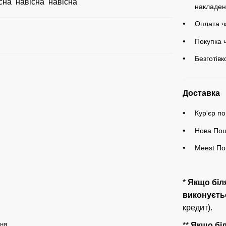
накладен
Оплата ч
Покупка 
Безготів
Доставка
Кур'єр по
Нова Пош
Meest По
*
Якщо бі
виконуєтьс
кредит).
ьня
**
Якщо бі