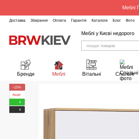
Перейти до основного контенту
Меблі Г
Доставка
Збирання
Оплата
Гарантія
Каталоги
Блог
Фото
Меблі у Києві недорого
Бренди
Меблі
Вітальні
Спальні
−15%
Акція
4
4