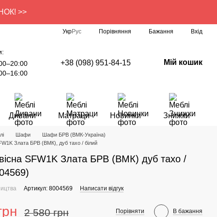
УНОК! >>
Порівняння
Укр
Рус
Бажання
Вхід
и:
Мій кошик
+38 (098) 951-84-15
00–20:00
00–16:00
Дивани
Матраци
Новинки
Знижки
лі
Шафи
Шафи БРВ (ВМК-Україна)
W1K Злата БРВ (ВМК), дуб тахо / білий
існа SFW1K Злата БРВ (ВМК) дуб тахо /
004569)
ництва
Артикул: 8004569
Написати відгук
грн
2 580 грн
Порівняти
В бажання