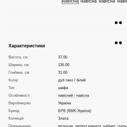
Характеристики
Висота, см
37.00
Ширина, см
135.00
Глибина, см
31.00
Колір
дуб тахо / білий
Тип
шафа
Особливості
навісний / навісна
Виробництво
Україна
Бренд
БРВ (ВМК-Україна)
Колекція
Злата
Призначення
вітальня
,
дитяча кімната
,
кабінет
,
їдал