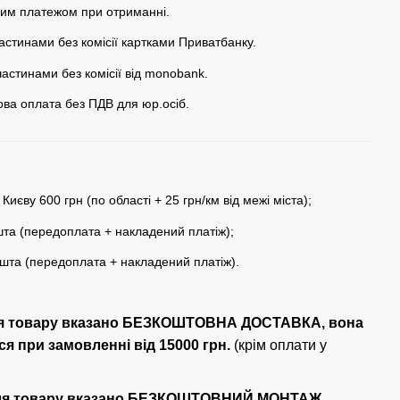
им платежом при отриманні.
астинами без комісії картками Приватбанку.
частинами без комісії від monobank.
кова оплата без ПДВ для юр.осіб.
 Києву 600 грн (по області + 25 грн/км від межі міста);
та (передоплата + накладений платіж);
шта (передоплата + накладений платіж).
ля товару вказано БЕЗКОШТОВНА ДОСТАВКА, вона
я при замовленні від 15000 грн.
(крім оплати у
ля товару вказано БЕЗКОШТОВНИЙ МОНТАЖ,