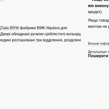
він викону
кредит).
Якщо товар
монтаж не 
Zlata BRW
фабрики ВМК-Україна для
. Двері обладнані ручкою сріблястого кольору,
редині розташовані три відділення, розділені
Більше інфор
Детальніше 
Поширити 