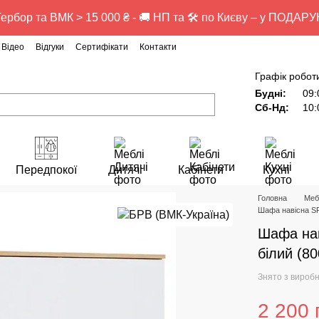
ербор та ВМК > 15 000 ₴ - 🚚 НП та 🛠️ по Києву – у ПОДАР
Відео
Відгуки
Сертифікати
Контакти
Графік робот
Будні:
09:
Сб-Нд:
10:
Передпокої
Дитячі
Кабінети
Кухні
Головна
Меб
Шафа навісна SF
Шафа нав
білий (8
Знято з вироб
2 200 