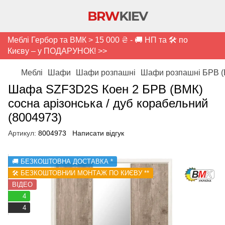
Меблі Гербор та ВМК > 15 000 ₴ - 🚚 НП та 🛠️ по
Києву – у ПОДАРУНОК! >>
Меблі
Шафи
Шафи розпашні
Шафи розпашні БРВ (
Шафа SZF3D2S Коен 2 БРВ (ВМК)
сосна арізонська / дуб корабельний
(8004973)
Артикул:
8004973
Написати відгук
🚚 БЕЗКОШТОВНА ДОСТАВКА *
🛠️ БЕЗКОШТОВНИЙ МОНТАЖ ПО КИЄВУ **
ВІДЕО
4
4