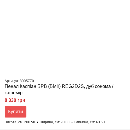
Артикул: 8005770
Пенал Каспіан БРВ (ВМК) REG2D2S, дуб сонома /
кашемір
8 330 грн
Купити
Висота, см
200.50
Ширина, см
90.00
Глибина, см
40.50