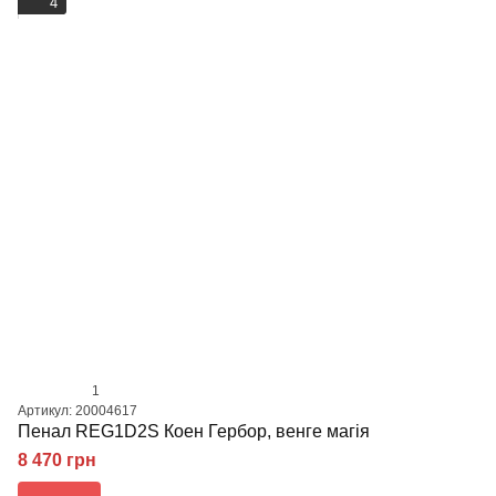
4
1
Артикул: 20004617
Пенал REG1D2S Коен Гербор, венге магія
8 470 грн