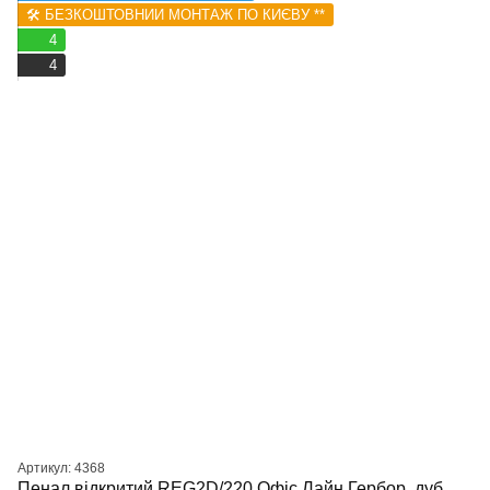
🛠️ БЕЗКОШТОВНИЙ МОНТАЖ ПО КИЄВУ **
4
4
Артикул: 4368
Пенал відкритий REG2D/220 Офіс Лайн Гербор, дуб