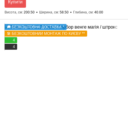
Купити
Висота, см
200.50
Ширина, см
58.50
Глибина, см
40.00
🚚 БЕЗКОШТОВНА ДОСТАВКА *
🛠️ БЕЗКОШТОВНИЙ МОНТАЖ ПО КИЄВУ **
4
4