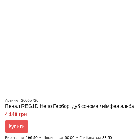
Артикул: 20005720
Пенал REG1D Непо Гербор, дуб сонома / німфеа альба
4 140 грн
Купити
Висота, см
196.50
Ширина, см
60.00
Глибина, см
33.50