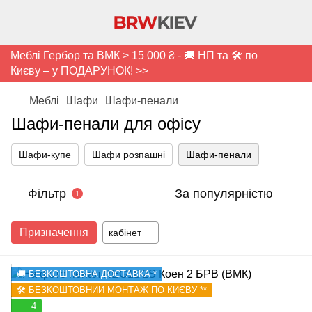
Меблі Гербор та ВМК > 15 000 ₴ - 🚚 НП та 🛠️ по
Києву – у ПОДАРУНОК! >>
Меблі
Шафи
Шафи-пенали
Шафи-пенали для офісу
Шафи-купе
Шафи розпашні
Шафи-пенали
Фільтр
За популярністю
1
Призначення
кабінет
🚚 БЕЗКОШТОВНА ДОСТАВКА *
🛠️ БЕЗКОШТОВНИЙ МОНТАЖ ПО КИЄВУ **
4