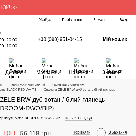
УНОК! >>
Порівняння
Укр
Рус
Бажання
Вхід
и:
Мій кошик
+38 (098) 951-84-15
00–20:00
00–16:00
Дивани
Матраци
Новинки
Знижки
лі
Гарнитури (комплекти)
Гарнітури у спальню
альню BLACK RED WHITE
Спальня ZELE BRW, дуб вотан / білий глянець
ZELE BRW дуб вотан / білий глянець
EDROOM-DWO/BIP)
Артикул: S383-BEDROOM-DWO/BIP
Написати відгук
 грн
56 118 грн
Порівняти
В бажання