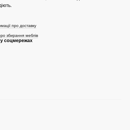
діють.
мації про доставку
про збирання меблів
у соцмережах