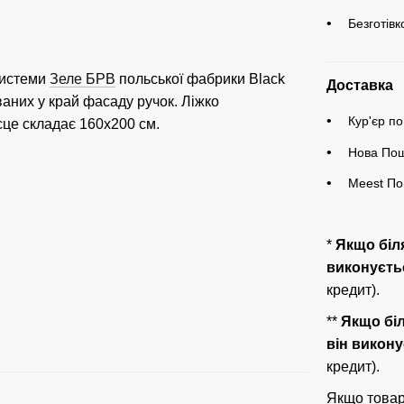
Безготів
системи
Зеле БРВ
польської фабрики Black
Доставка
аних у край фасаду ручок. Ліжко
Кур'єр по
сце складає 160х200 см.
Нова Пош
Meest По
*
Якщо бі
виконуєтьс
кредит).
**
Якщо бі
він викону
кредит).
Якщо товар