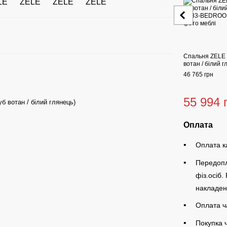
Спальня ZELE
вотан / білий 
46 765 грн
55 994 
б вотан / білий глянець)
Оплата
Оплата к
Передопл
фіз.осіб.
накладен
Оплата ч
Покупка 