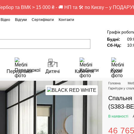
ербор та ВМК > 15 000 ₴ - 🚚 НП та 🛠️ по Києву – у ПОДАР
Відео
Відгуки
Сертифікати
Контакти
Графік робот
Будні:
09:
Сб-Нд:
10:
Передпокої
Дитячі
Кабінети
Кухні
Головна
Меб
Гарнітури у сп
Спальня 
(S383-B
В наявності
46 765