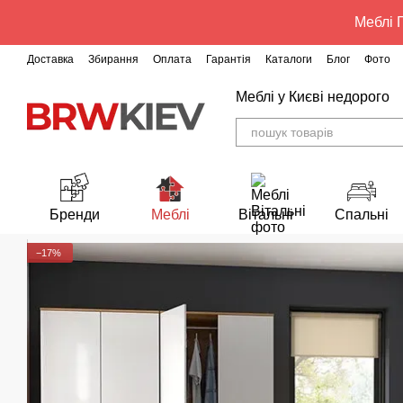
Перейти до основного контенту
Меблі Г
Доставка
Збирання
Оплата
Гарантія
Каталоги
Блог
Фото
Меблі у Києві недорого
Бренди
Меблі
Вітальні
Спальні
−17%