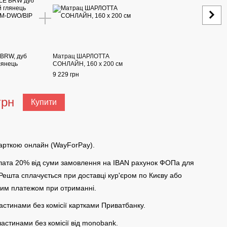
 BRW, дуб
Матрац ШАРЛОТТА
Спал
глянець
СОНЛАЙН, 160 x 200 см
вотан
9 229 грн
46 76
грн
Купити
62
арткою онлайн (WayForPay).
ата 20% від суми замовлення на IBAN рахунок ФОПа для
 Решта сплачується при доставці кур'єром по Києву або
им платежом при отриманні.
астинами без комісії картками Приватбанку.
частинами без комісії від monobank.