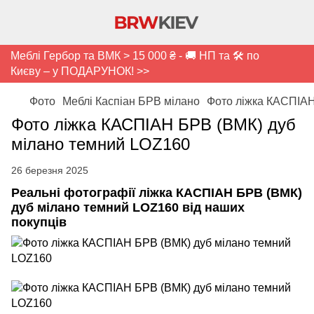
Меблі Гербор та ВМК > 15 000 ₴ - 🚚 НП та 🛠️ по
Києву – у ПОДАРУНОК! >>
Фото
Меблі Каспіан БРВ мілано
Фото ліжка КАСПІАН
Фото ліжка КАСПІАН БРВ (ВМК) дуб
мілано темний LOZ160
26 березня 2025
Реальні фотографії ліжка КАСПІАН БРВ (ВМК)
дуб мілано темний LOZ160 від наших
покупців