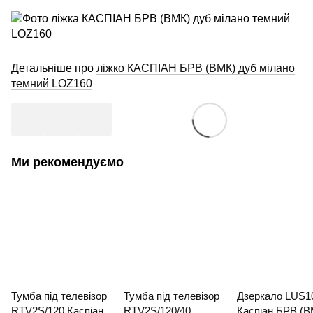
Детальніше про
ліжко КАСПІАН БРВ (ВМК) дуб мілано
темний LOZ160
Ми рекомендуємо
Тумба під телевізор
Тумба під телевізор
Дзеркало LUS1
RTV2S/120 Каспіан
RTV2S/120/40
Каспіан БРВ (В