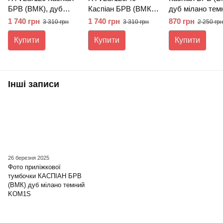
БРВ (ВМК), дуб
Каспіан БРВ (ВМК),
дуб мілано тем
мілано темний
дуб мілано темний
1 740 грн
1 740 грн
870 грн
3 310 грн
3 310 грн
2 250 гр
Купити
Купити
Купити
Інші записи
26 березня 2025
Фото приліжкової
тумбочки КАСПІАН БРВ
(ВМК) дуб мілано темний
KOM1S