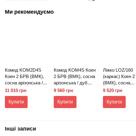
Ми рекомендуємо
Комод KOM2D4S
Комод KOM4S Коен
Ліжко LOZ/160
Коен 2 БРВ (ВМК),
2 БРВ (ВМК), сосна
(каркас) Коен 
сосна арізонська /
арізонська / дуб
(ВМК), сосна
дуб корабельний
корабельний
арізонська / ду
11 010 грн
9 560 грн
9 520 грн
корабельний
Купити
Купити
Купити
Інші записи