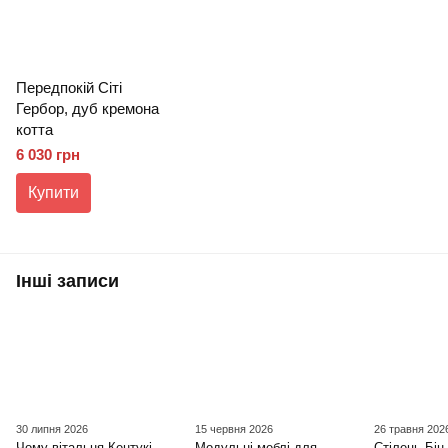
Передпокій Сіті
Гербор, дуб кремона
котта
6 030 грн
Купити
Інші записи
30 липня 2026
15 червня 2026
26 травня 202
Чому вітальня Кентукі
Модульні меблі для
Стілець Бін