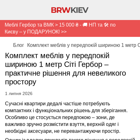
Меблі Гербор та ВМК > 15 000 ₴ - 🚚 НП та 🛠️ по
Києву – у ПОДАРУНОК! >>
Блог
Комплект меблів у передпокій шириною 1 метр С
Комплект меблів у передпокій
шириною 1 метр Сіті Гербор –
практичне рішення для невеликого
простору
1 липня 2026
Сучасні квартири дедалі частіше потребують
компактних і функціональних рішень для зберігання.
Особливо це стосується передпокою – зони, де
важливо зручно розмістити взуття, верхній одяг і
необхідні аксесуари, не перевантажуючи простір.