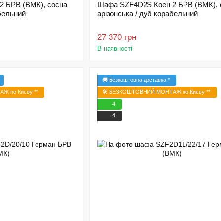
 БРВ (ВМК), сосна
Шафа SZF4D2S Коен 2 БРВ (ВМК), 
абельний
арізонська / дуб корабельний
27 370 грн
В наявності
🚚 Безкоштовна доставка *
Ж по Києву **
🛠️ БЕЗКОШТОВНИЙ МОНТАЖ по Києву **
4
4