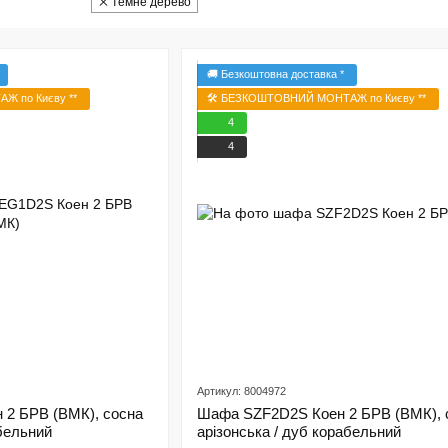
темне дерево
🚚 Безкоштовна доставка *
Ж по Києву **
🛠️ БЕЗКОШТОВНИЙ МОНТАЖ по Києву **
4
4
Артикул: 8004972
2 БРВ (ВМК), сосна
Шафа SZF2D2S Коен 2 БРВ (ВМК), 
абельний
арізонська / дуб корабельний