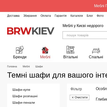
Перейти до основного контенту
Меблі Г
Доставка
Збирання
Оплата
Гарантія
Каталоги
Блог
Фото
Меблі у Києві недорого
Бренди
Меблі
Вітальні
Спальні
Головна
Меблі
Шафи
Темні шафи для вашого інт
Особл
Фільтр
Шафи-купе
Шафи розпашні
Очистити
Глиби
Шафи-пенали