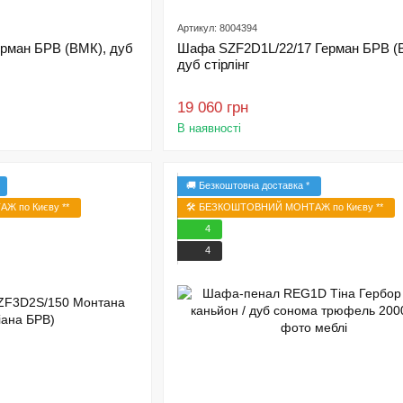
Артикул: 8004394
рман БРВ (ВМК), дуб
Шафа SZF2D1L/22/17 Герман БРВ (
дуб стірлінг
19 060 грн
В наявності
🚚 Безкоштовна доставка *
Ж по Києву **
🛠️ БЕЗКОШТОВНИЙ МОНТАЖ по Києву **
4
4