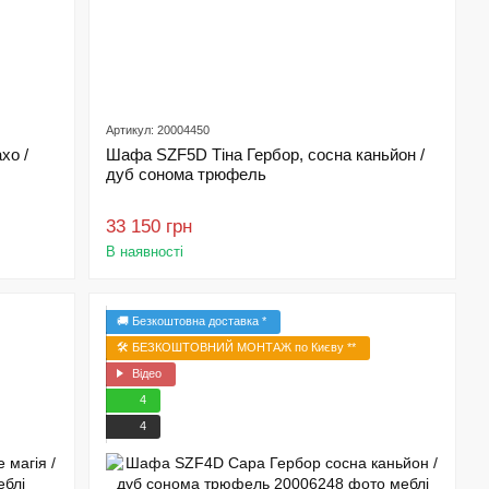
Артикул: 20004450
хо /
Шафа SZF5D Тіна Гербор, сосна каньйон /
дуб сонома трюфель
33 150 грн
В наявності
🚚 Безкоштовна доставка *
🛠️ БЕЗКОШТОВНИЙ МОНТАЖ по Києву **
Відео
4
4