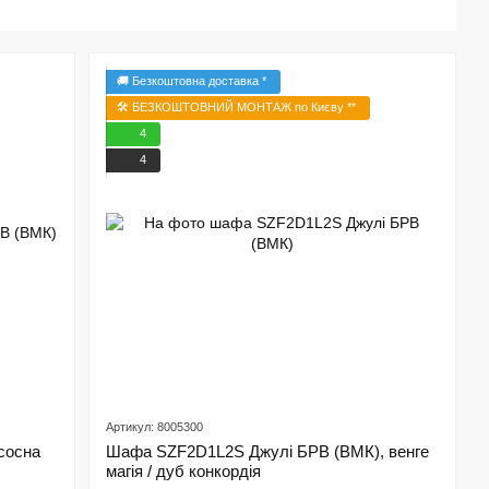
🚚 Безкоштовна доставка *
🛠️ БЕЗКОШТОВНИЙ МОНТАЖ по Києву **
4
4
Артикул: 8005300
сосна
Шафа SZF2D1L2S Джулі БРВ (ВМК), венге
магія / дуб конкордія