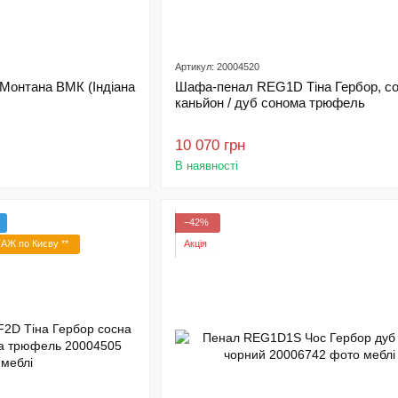
Артикул: 20004520
онтана ВМК (Індіана
Шафа-пенал REG1D Тіна Гербор, с
каньйон / дуб сонома трюфель
10 070 грн
В наявності
−42%
Ж по Києву **
Акція