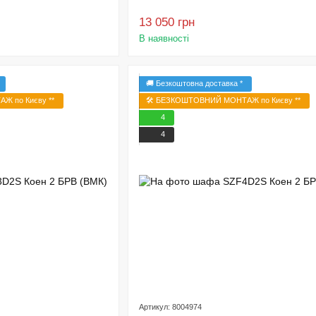
13 050 грн
В наявності
🚚 Безкоштовна доставка *
Ж по Києву **
🛠️ БЕЗКОШТОВНИЙ МОНТАЖ по Києву **
4
4
Артикул: 8004974