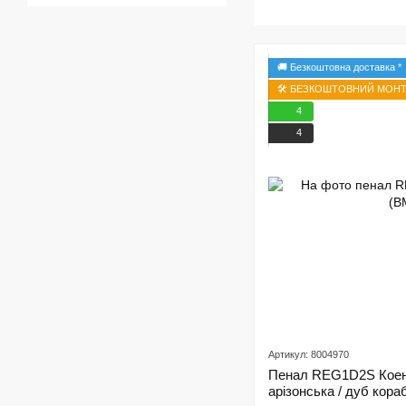
🚚 Безкоштовна доставка *
🛠️ БЕЗКОШТОВНИЙ МОНТА
4
4
Артикул: 8004970
Пенал REG1D2S Коен 
арізонська / дуб кор