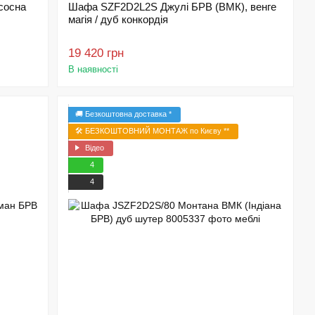
сосна
Шафа SZF2D2L2S Джулі БРВ (ВМК), венге
магія / дуб конкордія
19 420 грн
В наявності
🚚 Безкоштовна доставка *
🛠️ БЕЗКОШТОВНИЙ МОНТАЖ по Києву **
Відео
4
4