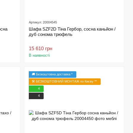
Артикул: 20004545
осна
Шафа SZF2D Тіна Гербор, сосна каньйон /
дуб сонома трюфель
15 610 грн
В наявності
🚚 Безкоштовна доставка *
🛠️ БЕЗКОШТОВНИЙ МОНТАЖ по Києву **
4
4