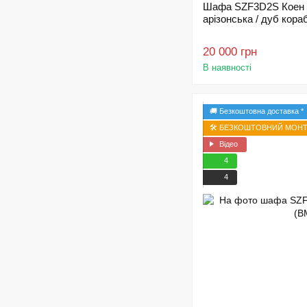
Шафа SZF3D2S Коен 2
арізонська / дуб кор
20 000 грн
В наявності
🚚 Безкоштовна доставка *
🛠️ БЕЗКОШТОВНИЙ МОНТА
Відео
4
4