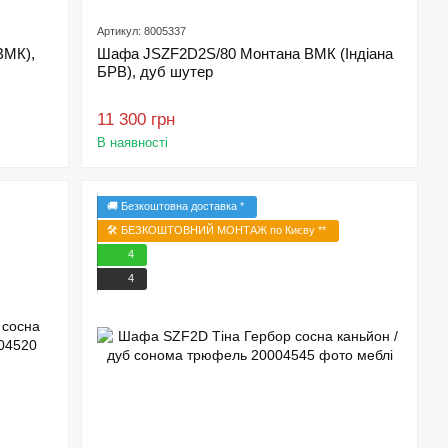
Артикул: 8005337
ВМК),
Шафа JSZF2D2S/80 Монтана ВМК (Індіана
БРВ), дуб шутер
11 300 грн
В наявності
🚚 Безкоштовна доставка *
🛠️ БЕЗКОШТОВНИЙ МОНТАЖ по Києву **
4
4