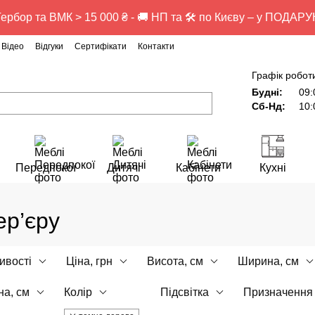
ербор та ВМК > 15 000 ₴ - 🚚 НП та 🛠️ по Києву – у ПОДАР
Відео
Відгуки
Сертифікати
Контакти
Графік робот
Будні:
09:
Сб-Нд:
10:
Передпокої
Дитячі
Кабінети
Кухні
ер’єру
ивості
Ціна, грн
Висота, см
Ширина, см
на, см
Колір
Підсвітка
Призначення