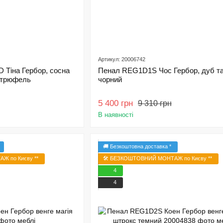
Артикул: 20006742
 Тіна Гербор, сосна
Пенал REG1D1S Чос Гербор, дуб та
а трюфель
чорний
5 400 грн
9 310 грн
В наявності
🚚 Безкоштовна доставка *
Ж по Києву **
🛠️ БЕЗКОШТОВНИЙ МОНТАЖ по Києву **
4
4