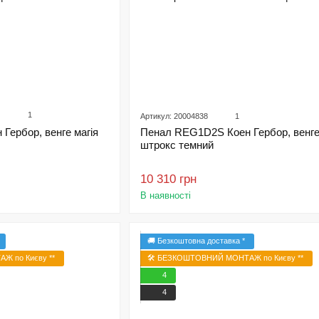
1
Артикул: 20004838
1
Гербор, венге магія
Пенал REG1D2S Коен Гербор, венге 
штрокс темний
10 310 грн
В наявності
🚚 Безкоштовна доставка *
Ж по Києву **
🛠️ БЕЗКОШТОВНИЙ МОНТАЖ по Києву **
4
4