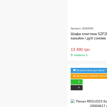
Артикул: 20004505
Шафа платтяна SZF2D
каньйон / дуб соном
13 490 грн
В наявності
🚚 Безкоштовна доставка *
🛠️ БЕЗКОШТОВНИЙ МОНТА
4
4