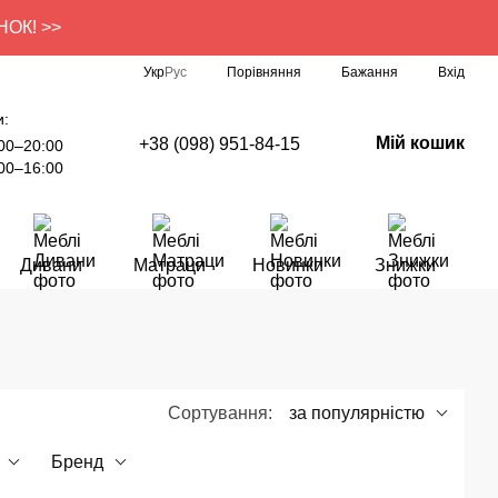
УНОК! >>
Порівняння
Укр
Рус
Бажання
Вхід
и:
Мій кошик
+38 (098) 951-84-15
00–20:00
00–16:00
Дивани
Матраци
Новинки
Знижки
Сортування:
за популярністю
Бренд