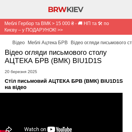
Меблі Гербор та ВМК > 15 000 ₴ - 🚚 НП та 🛠️ по
Києву – у ПОДАРУНОК! >>
Відео
Меблі Ацтека БРВ
Відео огляди письмового 
Відео огляди письмового столу
АЦТЕКА БРВ (ВМК) BIU1D1S
20 березня 2025
Стіл письмовий АЦТЕКА БРВ (ВМК) BIU1D1S
на відео