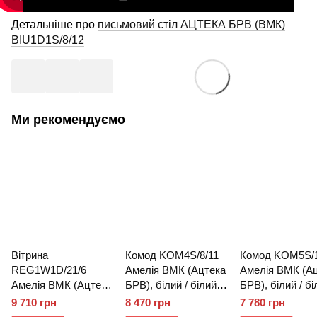
Детальніше про
письмовий стіл АЦТЕКА БРВ (ВМК)
BIU1D1S/8/12
Ми рекомендуємо
Вітрина
Комод KOM4S/8/11
Комод KOM5S/1
REG1W1D/21/6
Амелія ВМК (Ацтека
Амелія ВМК (А
Амелія ВМК (Ацтека
БРВ), білий / білий
БРВ), білий / бі
БРВ), білий / білий
глянець
глянець
9 710 грн
8 470 грн
7 780 грн
глянець